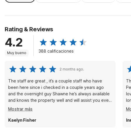
Rating & Reviews
4.2
388 calificaciones
Muy bueno
2 months ago.
The staff are great , it’s a couple staff who have
Th
been here since i checked in a couple years ago
Pe
and the overnight guy Shawne he’s always available
lo
and knows the property well and will assist you even
lo
if it’s just in conversation because you’re down like I
th
Mostrar más
Mo
was a couple months ago and he stayed after his
shift to listen him and the General manager of the
Kaelyn Fisher
In
company before studio 6 took over they were all