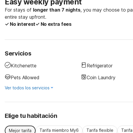
Easy weekly payment
For stays of
longer than 7 nights
, you may choose to pay
entire stay upfront.
✓ No interest
✓ No extra fees
Servicios
Kitchenette
Refrigerator
Pets Allowed
Coin Laundry
Ver todos los servicios
Elige tu habitación
Tarifa miembro My6
Tarifa flexible
Tarif
Mejor tarifa