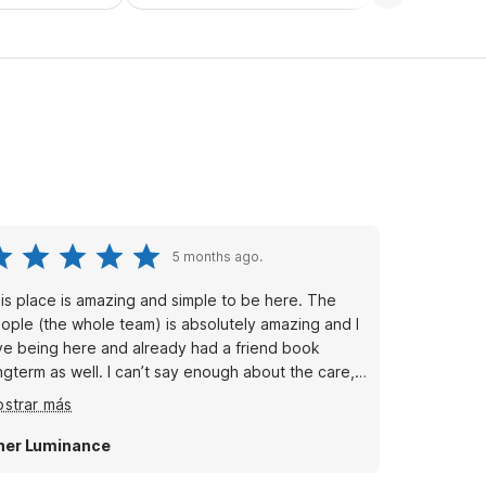
5 months ago.
is place is amazing and simple to be here. The
ople (the whole team) is absolutely amazing and I
ve being here and already had a friend book
ngterm as well. I can’t say enough about the care,
e attention and professionalism of the staff
strar más
ner Luminance