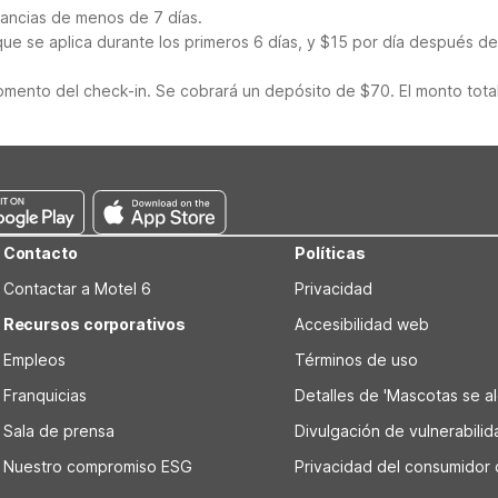
tancias de menos de 7 días.
ue se aplica durante los primeros 6 días, y $15 por día después de
mento del check-in. Se cobrará un depósito de $70. El monto total
Contacto
Políticas
Contactar a Motel 6
Privacidad
Recursos corporativos
Accesibilidad web
Empleos
Términos de uso
Franquicias
Detalles de 'Mascotas se alo
Sala de prensa
Divulgación de vulnerabili
Nuestro compromiso ESG
Privacidad del consumidor 