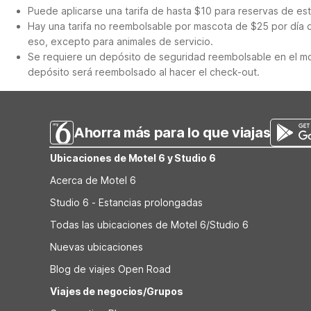
Puede aplicarse una tarifa de hasta $10 para reservas de es
Hay una tarifa no reembolsable por mascota de $25 por día q
eso, excepto para animales de servicio.
Se requiere un depósito de seguridad reembolsable en el mo
depósito será reembolsado al hacer el check-out.
Ahorra más para lo que viajas
Ubicaciones de Motel 6 y Studio 6
Acerca de Motel 6
Studio 6 - Estancias prolongadas
Todas las ubicaciones de Motel 6/Studio 6
Nuevas ubicaciones
Blog de viajes Open Road
Viajes de negocios/Grupos