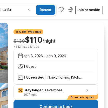
r tarifa
Buscar
Iniciar sesión
15% off · Web sale
$110
$130
/night
+ $12 taxes & fees
ago 8, 2026
–
ago 9, 2026
1 Guest
1 Queen Bed | Non-Smoking, Kitchen, Sofa-Bed
Stay longer, save more
$67/night
Extended stay deal
Continue to book