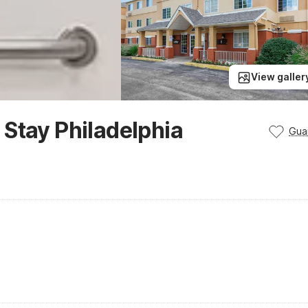
View galler
Stay Philadelphia
Gua