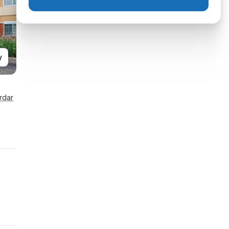
y
rdar