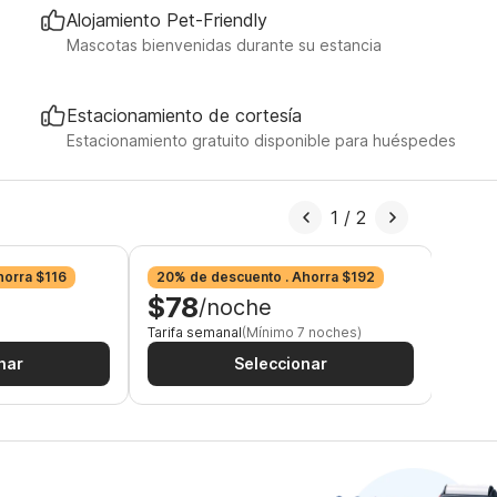
Alojamiento Pet-Friendly
Mascotas bienvenidas durante su estancia
Estacionamiento de cortesía
Estacionamiento gratuito disponible para huéspedes
1
/
2
horra $116
20% de descuento . Ahorra $192
24% 
$78
$7
/noche
Tarifa semanal
(Mínimo 7 noches)
Tarifa
nar
Seleccionar