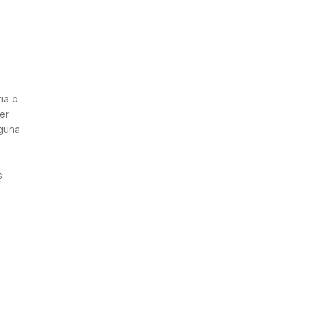
n
ia o
er
nguna
s