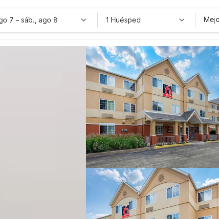
Mejo
ago 7
–
sáb., ago 8
1 Huésped