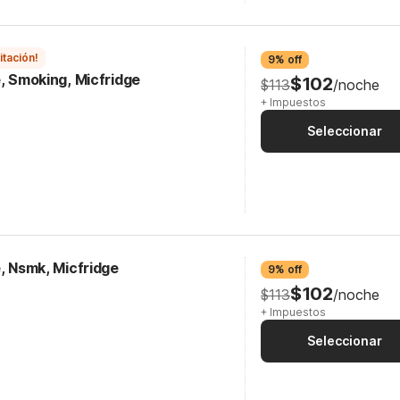
itación!
9% off
te, Smoking, Micfridge
$102
$113
/noche
+ Impuestos
Seleccionar
te, Nsmk, Micfridge
9% off
$102
$113
/noche
+ Impuestos
Seleccionar