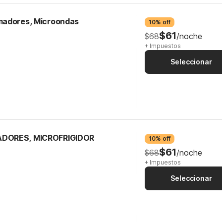
madores, Microondas
10% off
$61
$68
/noche
+ Impuestos
Seleccionar
ADORES, MICROFRIGIDOR
10% off
$61
$68
/noche
+ Impuestos
Seleccionar