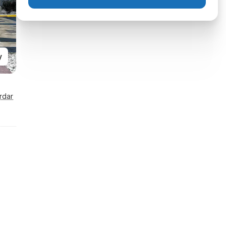
y
rdar