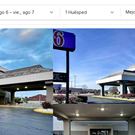
Mejo
ago 6
–
vie., ago 7
1 Huésped