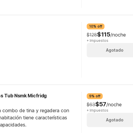
10% off
$115
$128
/noche
+ Impuestos
Agotado
ss Tub Nsmk Micfridg
9% off
$57
$63
/noche
n combo de tina y regadera con
+ Impuestos
abitación tiene características
Agotado
capacidades.