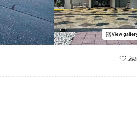
View galler
Gua