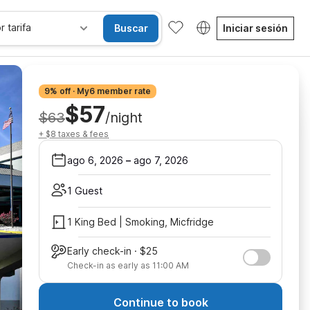
r tarifa
Buscar
Iniciar sesión
9% off · My6 member rate
$57
$63
/night
+ $8 taxes & fees
ago 6, 2026
–
ago 7, 2026
1 Guest
1 King Bed | Smoking, Micfridge
Early check-in · $25
Check-in as early as 11:00 AM
Continue to book