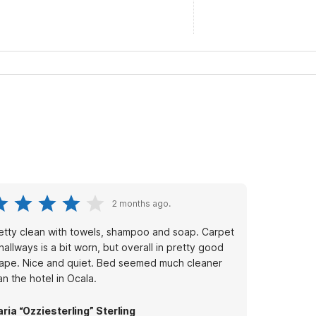
2 months ago.
etty clean with towels, shampoo and soap. Carpet
 hallways is a bit worn, but overall in pretty good
ape. Nice and quiet. Bed seemed much cleaner
an the hotel in Ocala.
ria “Ozziesterling” Sterling