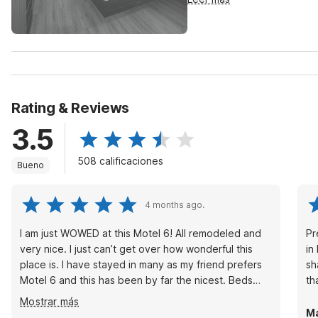
Rating & Reviews
3.5
508 calificaciones
Bueno
4 months ago.
I am just WOWED at this Motel 6! All remodeled and
Pr
very nice. I just can’t get over how wonderful this
in
place is. I have stayed in many as my friend prefers
sh
Motel 6 and this has been by far the nicest. Beds
th
comfy, clean bathrooms. Welcomes pets as well.
Mostrar más
Thank you for wonderful hospitality.
Ma