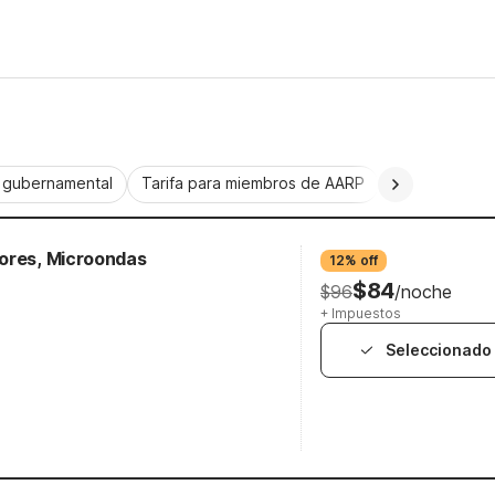
a gubernamental
Tarifa para miembros de AARP
CorporatePlu
dores, Microondas
12% off
$84
$96
/noche
+ Impuestos
Seleccionado