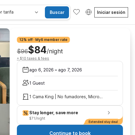
r tarifa
Buscar
Iniciar sesión
12% off · My6 member rate
$84
$96
/night
+ $10 taxes & fees
ago 6, 2026
–
ago 7, 2026
1 Guest
1 Cama King | No fumadores, Microondas
Stay longer, save more
$71/night
Extended stay deal
Continue to book