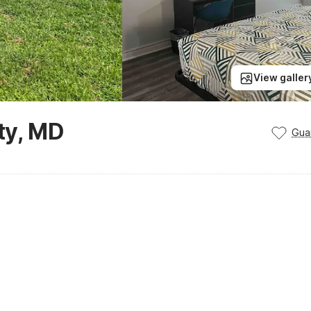
View galler
ty, MD
Gua