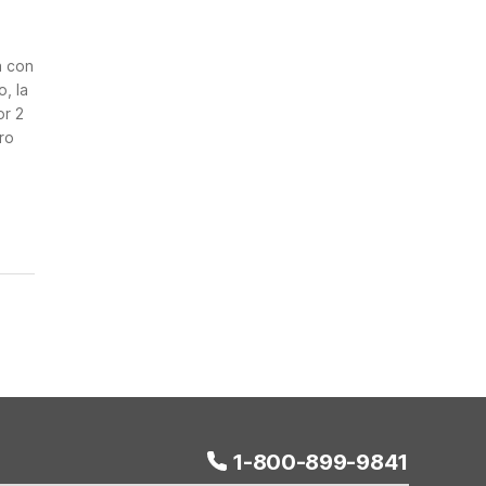
n
a con
, la
or 2
ro
1-800-899-9841