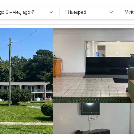
Mejo
ago 6
–
vie., ago 7
1 Huésped