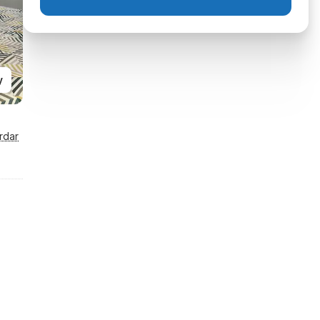
y
rdar