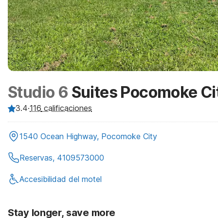
Studio 6
Suites Pocomoke Ci
3.4
·
116
calificaciones
1540 Ocean Highway, Pocomoke City
Reservas, 4109573000
Accesibilidad del motel
Stay longer, save more