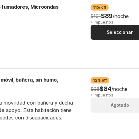
o fumadores, Microondas
11% off
$89
$101
/noche
+ Impuestos
Seleccionar
móvil, bañera, sin humo,
12% off
$84
$96
/noche
+ Impuestos
ra movilidad con bañera y ducha
Agotado
e apoyo. Esta habitación tiene
éspedes con discapacidades.