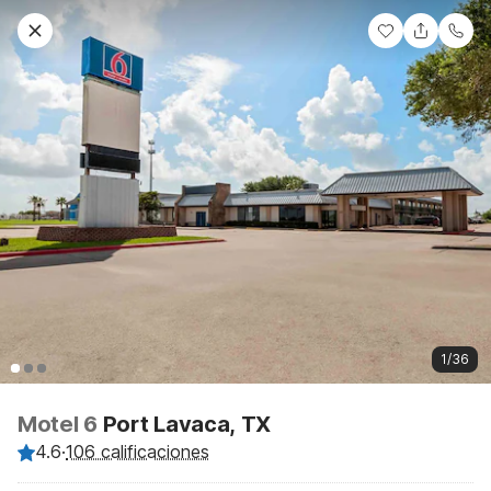
1/36
Motel 6
Port Lavaca, TX
4.6
·
106 calificaciones