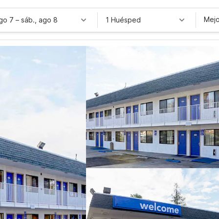
Mejo
ago 7
–
sáb., ago 8
1 Huésped