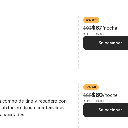
6% off
$87
$93
/noche
+ Impuestos
Seleccionar
5% off
$80
$85
/noche
n combo de tina y regadera con
+ Impuestos
abitación tiene características
Seleccionar
capacidades.