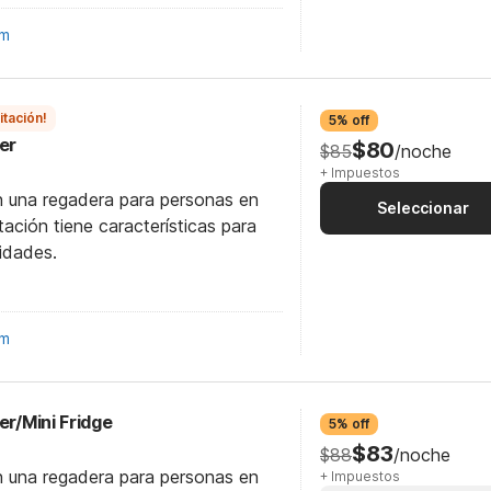
om
itación!
5% off
er
$80
$85
/noche
+ Impuestos
n una regadera para personas en
Seleccionar
itación tiene características para
idades.
om
er/Mini Fridge
5% off
$83
$88
/noche
n una regadera para personas en
+ Impuestos