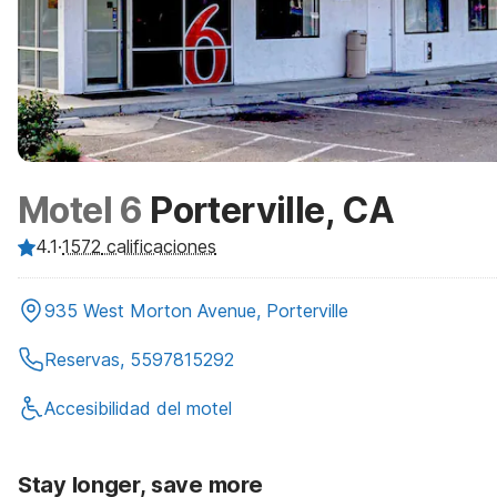
Motel 6
Porterville, CA
4.1
·
1572
calificaciones
935 West Morton Avenue, Porterville
Reservas, 5597815292
Accesibilidad del motel
Stay longer, save more