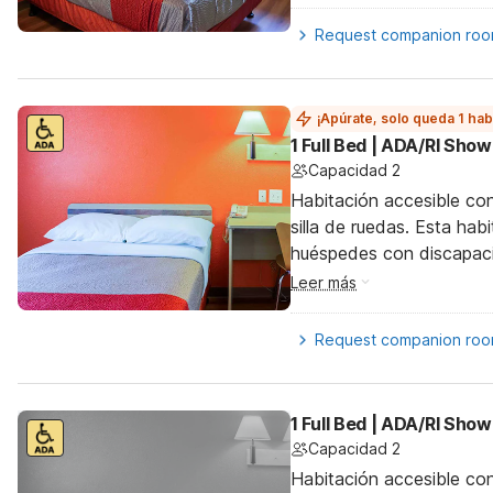
Request companion ro
¡Apúrate, solo queda 1 hab
1 Full Bed | ADA/RI Show
Capacidad 2
Habitación accesible co
silla de ruedas. Esta hab
huéspedes con discapac
Leer más
Request companion ro
1 Full Bed | ADA/RI Show
Capacidad 2
Habitación accesible co