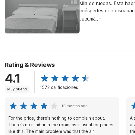
silla de ruedas. Esta hab
huéspedes con discapac
Leer más
Rating & Reviews
4.1
1572 calificaciones
Muy bueno
10 months ago.
For the price, there's nothing to complain about.
Al
There's no minibar in the room, as is usual for places
a 
like this. The main problem was that the air
fr