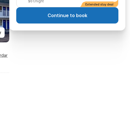
$61/night
Extended stay deal
Continue to book
y
rdar