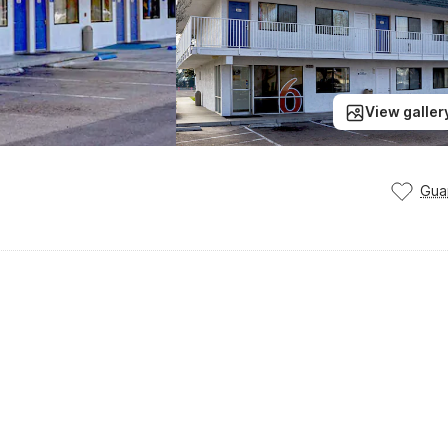
View galler
Gua