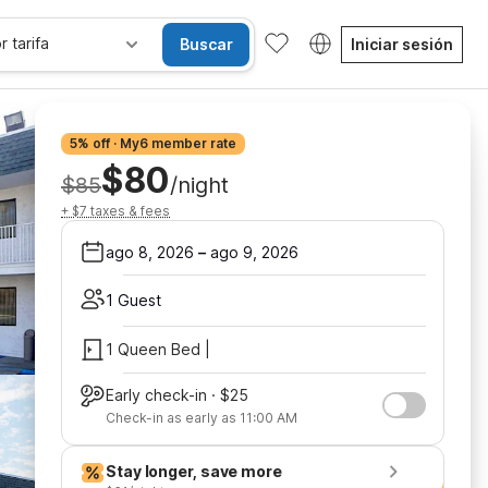
r tarifa
Buscar
Iniciar sesión
5% off · My6 member rate
$80
$85
/night
+ $7 taxes & fees
ago 8, 2026
–
ago 9, 2026
1 Guest
1 Queen Bed |
Early check-in · $25
Check-in as early as 11:00 AM
Stay longer, save more