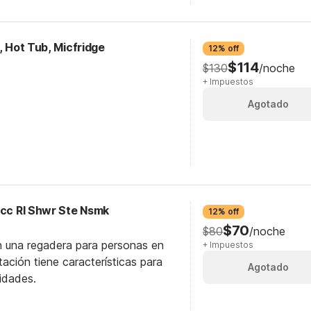
, Hot Tub, Micfridge
12% off
$114
$130
/noche
+ Impuestos
Agotado
Acc RI Shwr Ste Nsmk
12% off
$70
$80
/noche
n una regadera para personas en
+ Impuestos
itación tiene características para
Agotado
idades.