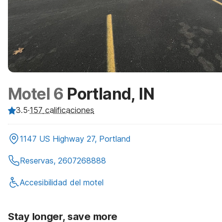
Motel 6
Portland, IN
3.5
·
157
calificaciones
1147 US Highway 27, Portland
Reservas, 2607268888
Accesibilidad del motel
Stay longer, save more