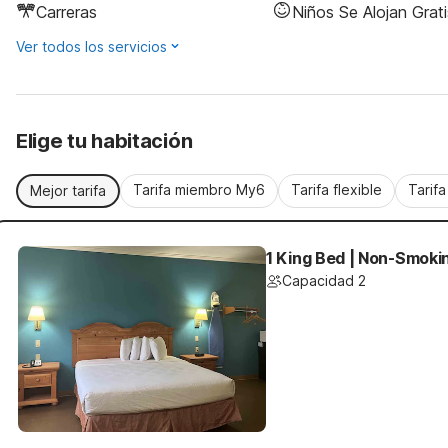
Carreras
Niños Se Alojan Grati
Ver todos los servicios
Elige tu habitación
Tarifa miembro My6
Tarifa flexible
Tarif
Mejor tarifa
1 King Bed | Non-Smokin
Capacidad 2