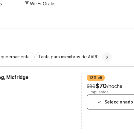
s
Wi-Fi Gratis
a gubernamental
Tarifa para miembros de AARP
CorporatePlu
g, Micfridge
12% off
$70
$80
/noche
+ Impuestos
Seleccionado