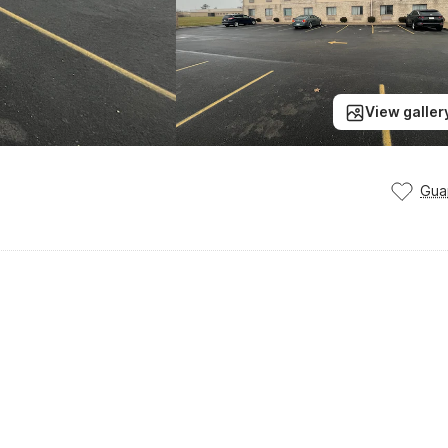
View galler
Gua