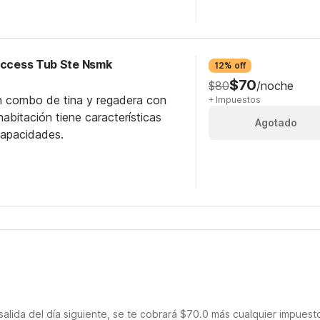
 Access Tub Ste Nsmk
12% off
$70
$80
/noche
n combo de tina y regadera con
+ Impuestos
abitación tiene características
Agotado
capacidades.
salida del día siguiente, se te cobrará $70.0 más cualquier impuest