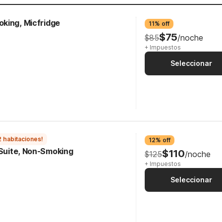
king, Micfridge
11% off
$75
$85
/noche
+ Impuestos
Seleccionar
2 habitaciones!
12% off
 Suite, Non-Smoking
$110
$125
/noche
+ Impuestos
Seleccionar