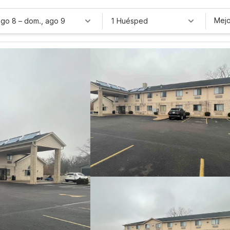
Mejo
ago 8
–
dom., ago 9
1 Huésped