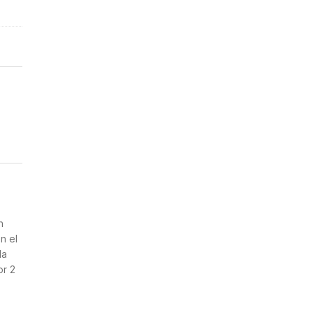
n
n el
la
or 2