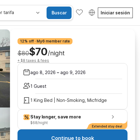
r tarifa
Buscar
Iniciar sesión
12% off · My6 member rate
$70
$80
/night
+ $8 taxes & fees
ago 8, 2026
–
ago 9, 2026
1 Guest
1 King Bed | Non-Smoking, Micfridge
Stay longer, save more
$68/night
Extended stay deal
Continue to book