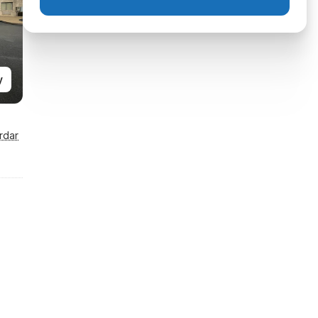
y
rdar