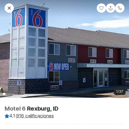
1/37
Motel 6
Rexburg, ID
4.1
·
916 calificaciones