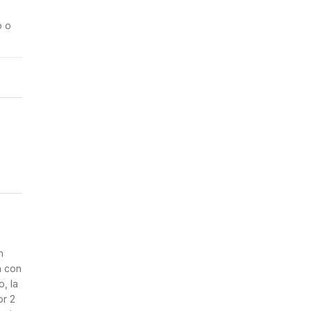
o o
n
a con
, la
or 2