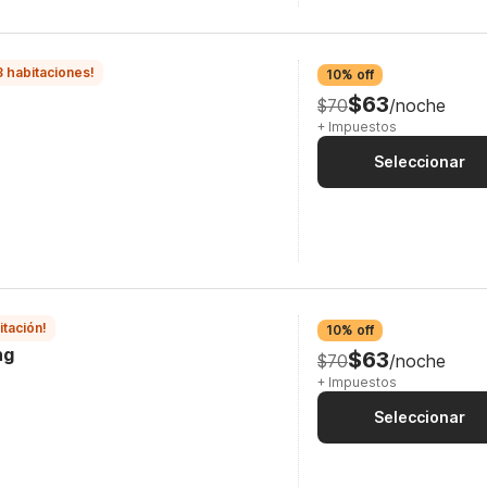
3 habitaciones!
10% off
$63
$70
/noche
+ Impuestos
Seleccionar
itación!
10% off
ng
$63
$70
/noche
+ Impuestos
Seleccionar