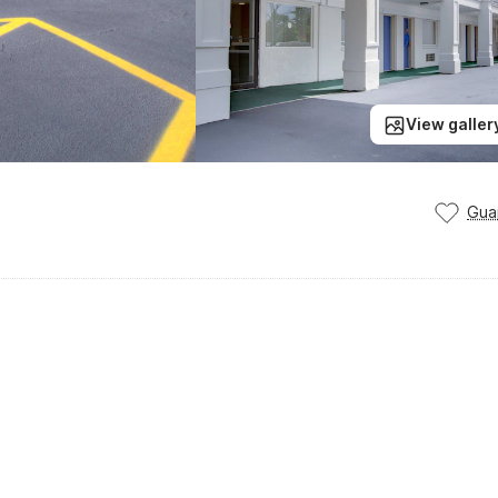
View galler
Gua