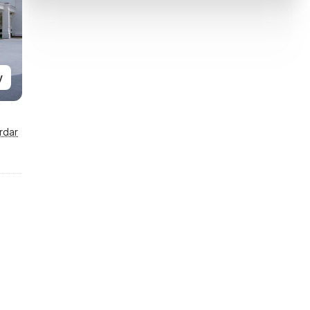
y
rdar