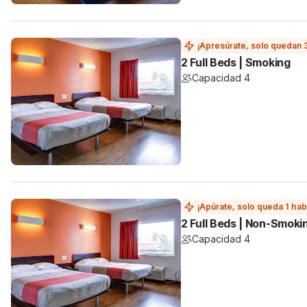
¡Apresúrate, solo quedan 
2 Full Beds | Smoking
Capacidad 4
¡Apúrate, solo queda 1 hab
2 Full Beds | Non-Smoki
Capacidad 4