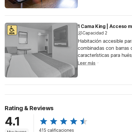
1 Cama King | Acceso m
Capacidad 2
Habitación accesible pa
combinadas con barras d
características para hu
Leer más
Rating & Reviews
4.1
415 calificaciones
Muy bueno