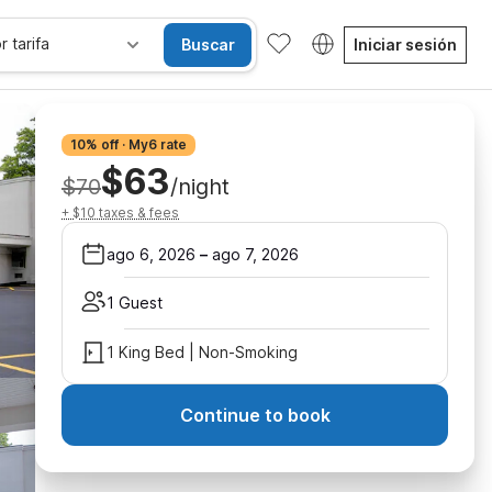
r tarifa
Buscar
Iniciar sesión
10% off · My6 rate
$63
$70
/night
+ $10 taxes & fees
ago 6, 2026
–
ago 7, 2026
1 Guest
1 King Bed | Non-Smoking
Continue to book