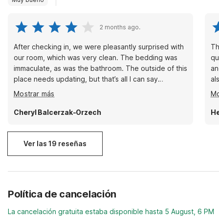
2 months ago.
After checking in, we were pleasantly surprised with
Th
our room, which was very clean. The bedding was
qu
immaculate, as was the bathroom. The outside of this
an
place needs updating, but that’s all I can say
al
negatively. The staff has been amazing! They’re
to
Mostrar más
Mo
always asking if there’s anything we need, or what
Ri
they can do for us. I’m very impressed!
Cheryl Balcerzak-Orzech
He
Ver las 19 reseñas
Política de cancelación
La cancelación gratuita estaba disponible hasta 5 August, 6 PM