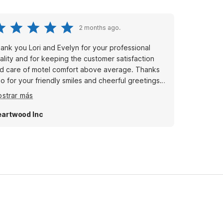
2 months ago.
ank you Lori and Evelyn for your professional
ality and for keeping the customer satisfaction
d care of motel comfort above average. Thanks
so for your friendly smiles and cheerful greetings
 make me feel welcome. Thank you Motel 6 staff,
strar más
chfield, Ohio.
artwood Inc