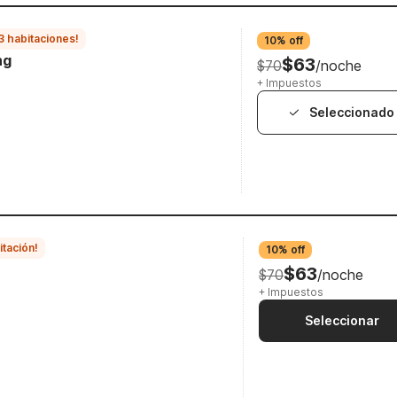
3 habitaciones!
10% off
ng
$63
$70
/noche
+ Impuestos
Seleccionado
itación!
10% off
$63
$70
/noche
+ Impuestos
Seleccionar