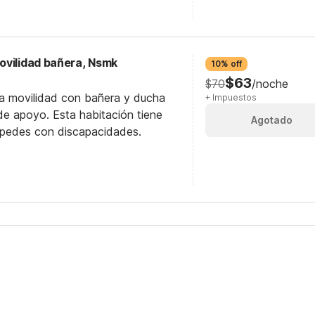
ovilidad bañera, Nsmk
10% off
$63
$70
/noche
ra movilidad con bañera y ducha
+ Impuestos
e apoyo. Esta habitación tiene
Agotado
éspedes con discapacidades.