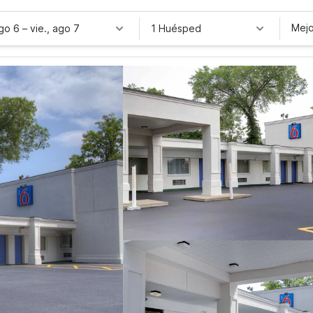
Mejo
ago 6
–
vie., ago 7
1 Huésped