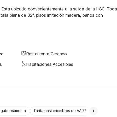
o. Está ubicado convenientemente a la salida de la I-80. Tod
alla plana de 32", pisos imitación madera, baños con
ca
Restaurante Cercano
s
Habitaciones Accesibles
a gubernamental
Tarifa para miembros de AARP
CorporatePlu