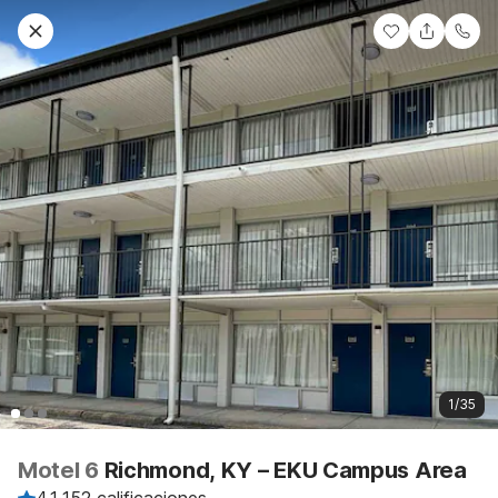
1/35
Motel 6
Richmond, KY – EKU Campus Area
4.1
·