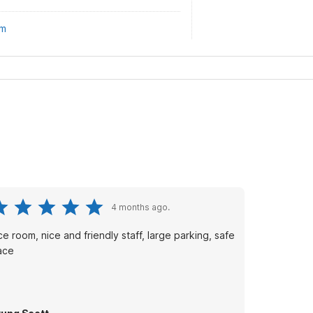
om
4 months ago.
ce room, nice and friendly staff, large parking, safe
ace