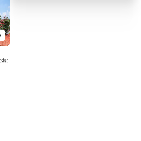
y
rdar