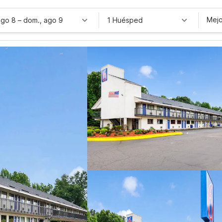
Mejo
ago 8
–
dom., ago 9
1 Huésped