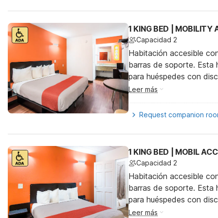
1 KING BED | MOBILITY
Capacidad 2
Habitación accesible co
barras de soporte. Esta h
para huéspedes con dis
Leer más
Request companion ro
1 KING BED | MOBIL A
Capacidad 2
Habitación accesible co
barras de soporte. Esta h
para huéspedes con dis
Leer más