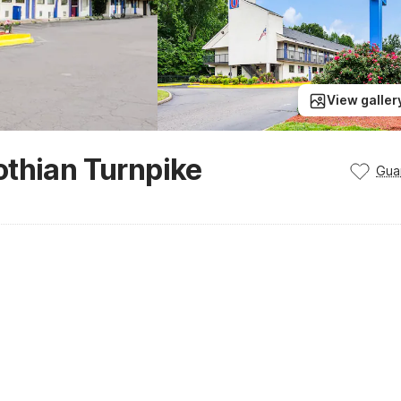
View galler
othian Turnpike
Gua