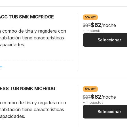
 ACC TUB SMK MICFRIDGE
5% off
$82
$87
/noche
n combo de tina y regadera con
+ Impuestos
abitación tiene características
Seleccionar
capacidades.
om
CCESS TUB NSMK MICFRIDG
5% off
$82
$87
/noche
n combo de tina y regadera con
+ Impuestos
abitación tiene características
Seleccionar
capacidades.