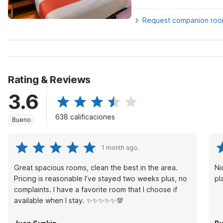
Request companion ro
Rating & Reviews
3.6
638 calificaciones
Bueno
1 month ago.
Great spacious rooms, clean the best in the area.
Ni
Pricing is reasonable I’ve stayed two weeks plus, no
pl
complaints. I have a favorite room that I choose if
available when I stay. ✨✨✨✨✨💯