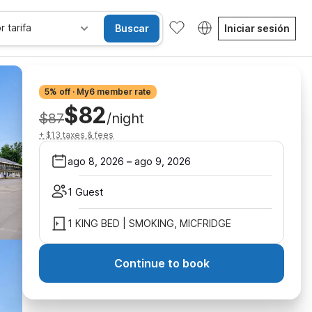
r tarifa
Buscar
Iniciar sesión
5% off · My6 member rate
$82
$87
/night
+ $13 taxes & fees
ago 8, 2026
–
ago 9, 2026
1 Guest
1 KING BED | SMOKING, MICFRIDGE
Continue to book