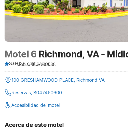
Motel 6
Richmond, VA - Midl
3.6
·
638
calificaciones
100 GRESHAMWOOD PLACE, Richmond VA
Reservas, 8047450600
Accesibilidad del motel
Acerca de este motel