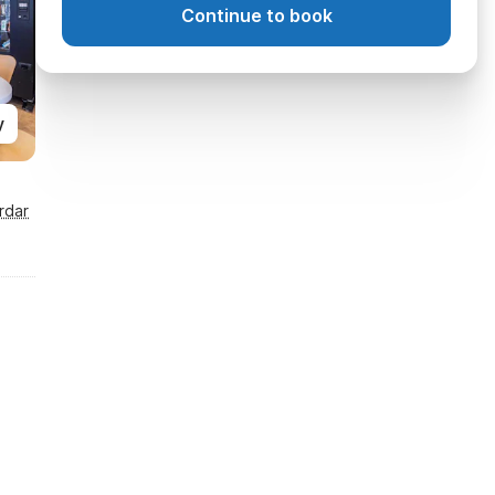
Continue to book
y
rdar