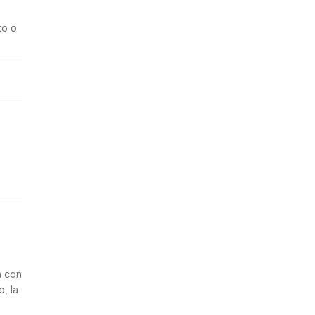
to o
n
a con
, la
2