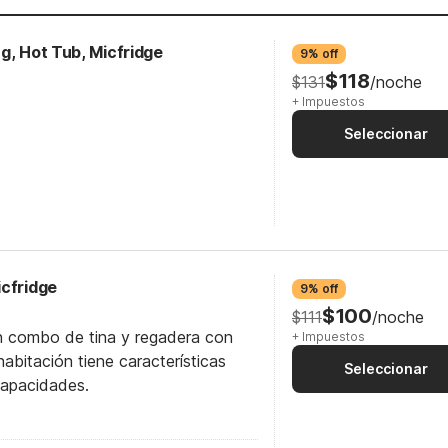
g, Hot Tub, Micfridge
9% off
$118
$131
/noche
+ Impuestos
Seleccionar
icfridge
9% off
$100
$111
/noche
n combo de tina y regadera con
+ Impuestos
abitación tiene características
Seleccionar
capacidades.