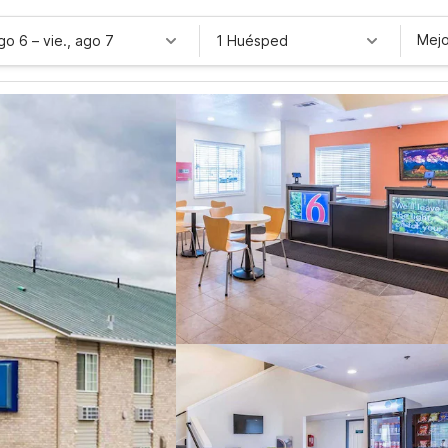
Mejo
ago 6
–
vie., ago 7
1 Huésped