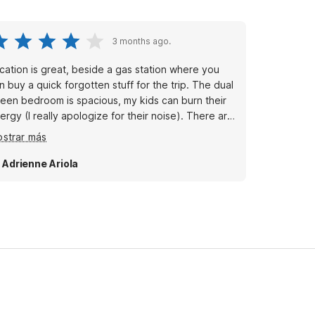
3 months ago.
on is great, beside a gas station where you
n buy a quick forgotten stuff for the trip. The dual
n bedroom is spacious, my kids can burn their
ergy (I really apologize for their noise). There are
so fast food within walking distance and a local
strar más
od place if you want something different.
 Adrienne Ariola