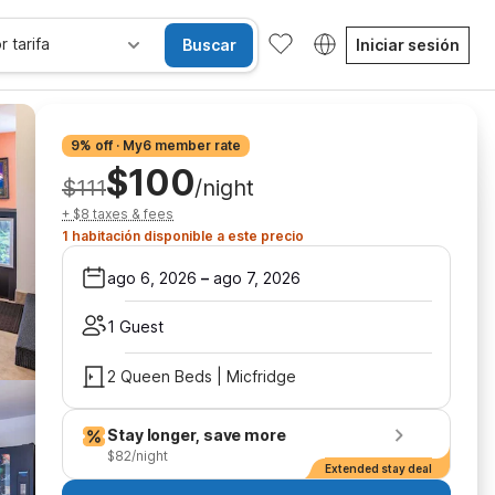
r tarifa
Buscar
Iniciar sesión
9% off · My6 member rate
$100
$111
/night
+ $8 taxes & fees
1 habitación disponible a este precio
ago 6, 2026
–
ago 7, 2026
1 Guest
2 Queen Beds | Micfridge
Stay longer, save more
$82/night
Extended stay deal