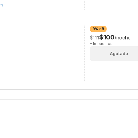
om
9% off
$100
$111
/noche
+ Impuestos
Agotado