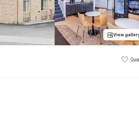
View galler
Gua