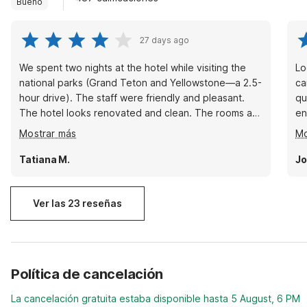
Bueno
27 days ago
We spent two nights at the hotel while visiting the
Locati
national parks (Grand Teton and Yellowstone—a 2.5-
ca
hour drive). The staff were friendly and pleasant.
quee
The hotel looks renovated and clean. The rooms are
en
clean, and the fridge works well. The location is
al
Mostrar más
Mo
safe, and there is a gas station nearby. Areas for
fo
improvement: the showerhead—showering was
Tatiana M.
Jo
unbearable, as the water sprayed everywhere in the
tub except on your body. Also, the towels and
bedding were slightly dirty.
Ver las 23 reseñas
Política de cancelación
La cancelación gratuita estaba disponible hasta 5 August, 6 PM