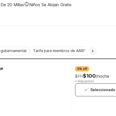
De 20 Millas
Niños Se Alojan Gratis
a gubernamental
Tarifa para miembros de AARP
CorporatePlu
ge
9% off
$100
$111
/noche
+ Impuestos
Seleccionado