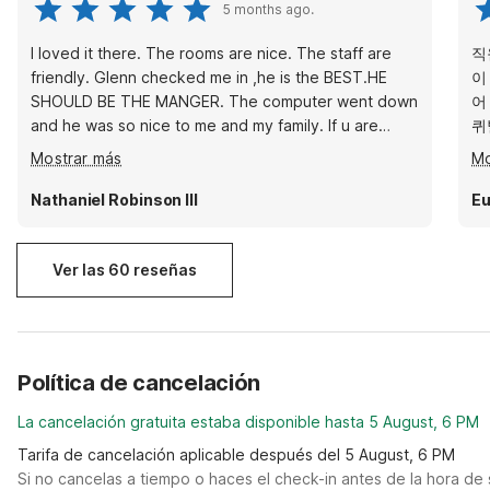
5 months ago.
I loved it there. The rooms are nice. The staff are
직
friendly. Glenn checked me in ,he is the BEST.HE
이
SHOULD BE THE MANGER. The computer went down
어
and he was so nice to me and my family. If u are
퀴
staying 1 night or longet i would say stay here. Ask
만
Mostrar más
Mo
for Glenn cause he will take great care of you.
견
들
Nathaniel Robinson III
Eu
해
Ver las 60 reseñas
Política de cancelación
La cancelación gratuita estaba disponible hasta 5 August, 6 PM
Tarifa de cancelación aplicable después del 5 August, 6 PM
Si no cancelas a tiempo o haces el check-in antes de la hora de 