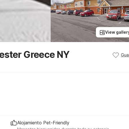
View galler
ester Greece NY
Gua
Alojamiento Pet-Friendly