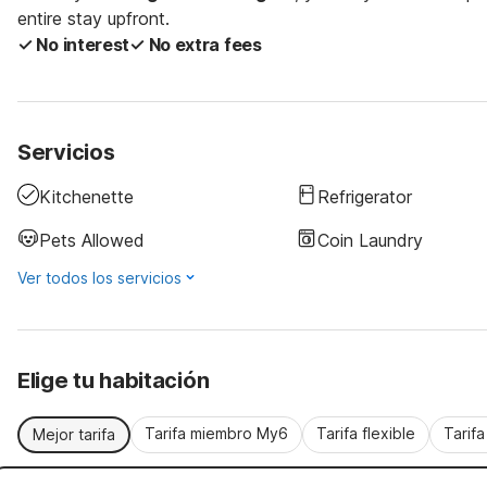
entire stay upfront.
✓ No interest
✓ No extra fees
Servicios
Kitchenette
Refrigerator
Pets Allowed
Coin Laundry
Ver todos los servicios
Elige tu habitación
Tarifa miembro My6
Tarifa flexible
Tarif
Mejor tarifa