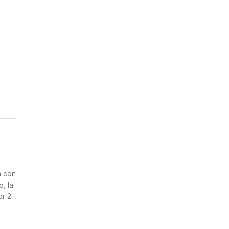
n
a con
, la
or 2