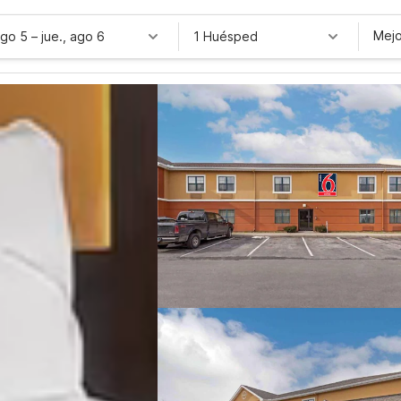
Mejo
ago 5
–
jue., ago 6
1 Huésped