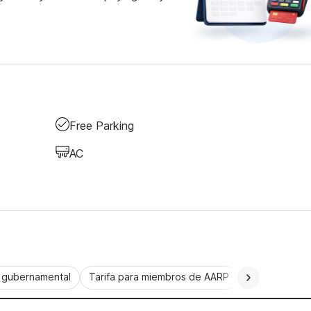
Free Parking
AC
a gubernamental
Tarifa para miembros de AARP
CorporatePlu