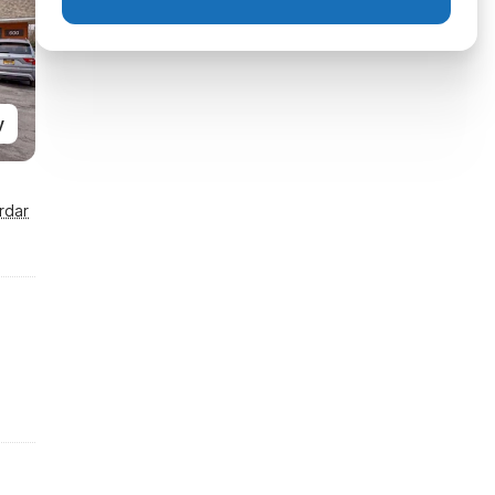
y
rdar