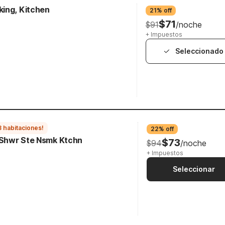
ing, Kitchen
21% off
$71
$91
/noche
+ Impuestos
Seleccionado
3 habitaciones!
22% off
I Shwr Ste Nsmk Ktchn
$73
$94
/noche
+ Impuestos
Seleccionar