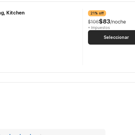
ng, Kitchen
21% off
$83
$106
/noche
+ Impuestos
Seleccionar