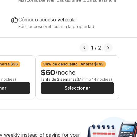
Mascotas bienvenidas durante toda su estancia
Cómodo acceso vehicular
Fácil acceso vehicular a la propiedad
1
/
2
horra $36
34% de descuento . Ahorra $143
37% 
$60
$5
/noche
7 noches)
Tarifa de 2 semanas
(Mínimo 14 noches)
Tarifa
nar
Seleccionar
 weekly instead of paying for your