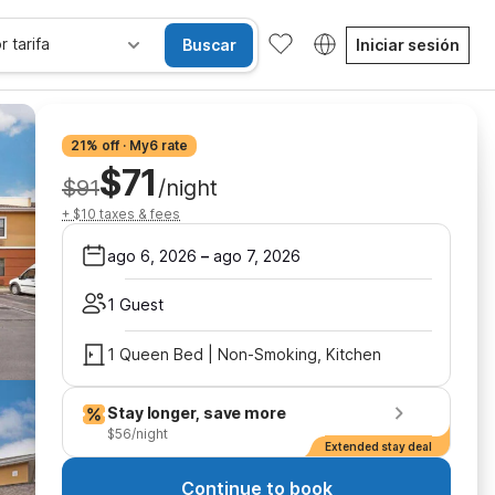
r tarifa
Buscar
Iniciar sesión
21% off · My6 rate
$71
$91
/night
+ $10 taxes & fees
ago 6, 2026
–
ago 7, 2026
1 Guest
1 Queen Bed | Non-Smoking, Kitchen
Stay longer, save more
$56/night
Extended stay deal
Continue to book