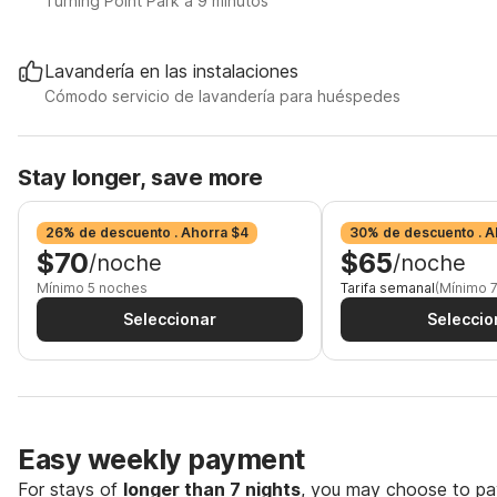
Turning Point Park a 9 minutos
Lavandería en las instalaciones
Cómodo servicio de lavandería para huéspedes
Stay longer, save more
26% de descuento . Ahorra $4
30% de descuento . A
$70
$65
/noche
/noche
Mínimo 5 noches
Tarifa semanal
(Mínimo 
Seleccionar
Seleccio
Easy weekly payment
For stays of
longer than 7 nights
, you may choose to pay