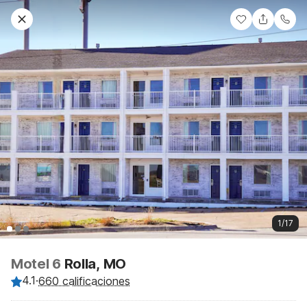
1/17
Motel 6
Rolla, MO
4.1
·
660 calificaciones