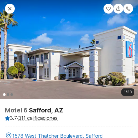
1/38
Motel 6
Safford, AZ
3.7
·
311 calificaciones
1578 West Thatcher Boulevard, Safford