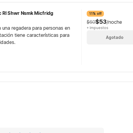
 RI Shwr Nsmk Micfridg
11% off
$53
$60
/noche
n una regadera para personas en
+ Impuestos
itación tiene características para
Agotado
idades.