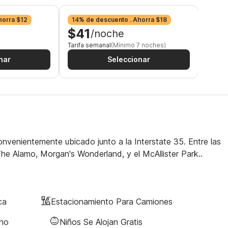
horra $12
14% de descuento . Ahorra $18
18% d
$41
$3
/noche
Tarifa semanal
(Mínimo 7 noches)
Tarifa
nar
Seleccionar
onvenientemente ubicado junto a la Interstate 35. Entre las
he Alamo, Morgan's Wonderland, y el McAllister Park..
ca
Estacionamiento Para Camiones
ano
Niños Se Alojan Gratis