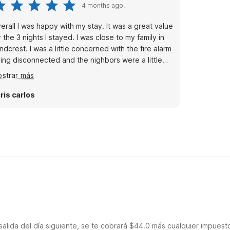
4 months ago.
erall I was happy with my stay. It was a great value
r the 3 nights I stayed. I was close to my family in
ndcrest. I was a little concerned with the fire alarm
ing disconnected and the nighbors were a little
isy. But I didn't have any issues with the service
strar más
her than that. The room was clean and the bed
s decent and there was basic cable to watch. I
ris carlos
uld stay again.
salida del día siguiente, se te cobrará $44.0 más cualquier impuest