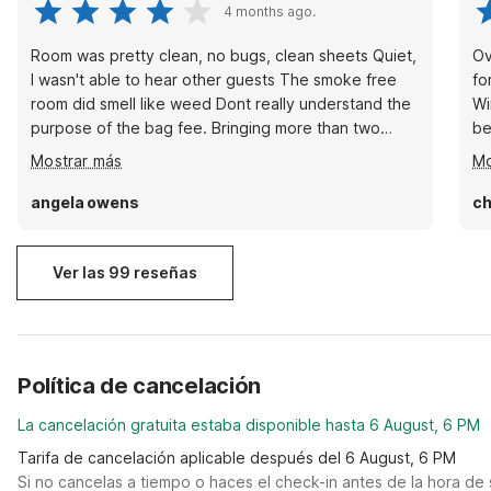
4 months ago.
Room was pretty clean, no bugs, clean sheets Quiet,
Ov
I wasn't able to hear other guests The smoke free
fo
room did smell like weed Dont really understand the
Wi
purpose of the bag fee. Bringing more than two
be
bags in has a fee. Ac worked well, and the water
no
Mostrar más
Mo
gets hot. The microwave is in the check in area, not
ot
in the room. No fridge. Overall, pretty good for the
wa
angela owens
ch
price. We didn't get overcharged for same day
wo
booking.
Ver las 99 reseñas
Política de cancelación
La cancelación gratuita estaba disponible hasta 6 August, 6 PM
Tarifa de cancelación aplicable después del 6 August, 6 PM
Si no cancelas a tiempo o haces el check-in antes de la hora de 