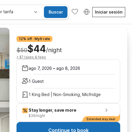
r tarifa
Buscar
Iniciar sesión
12% off · My6 rate
$44
$50
/night
+ $7 taxes & fees
ago 7, 2026
–
ago 8, 2026
1 Guest
1 King Bed | Non-Smoking, Micfridge
Stay longer, save more
$39/night
Extended stay deal
Continue to book