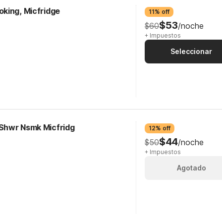
king, Micfridge
11% off
$53
$60
/noche
+ Impuestos
Seleccionar
 Shwr Nsmk Micfridg
12% off
$44
$50
/noche
+ Impuestos
Agotado