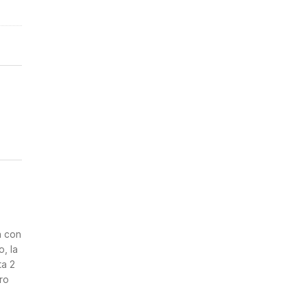
n
a con
, la
ta 2
ro