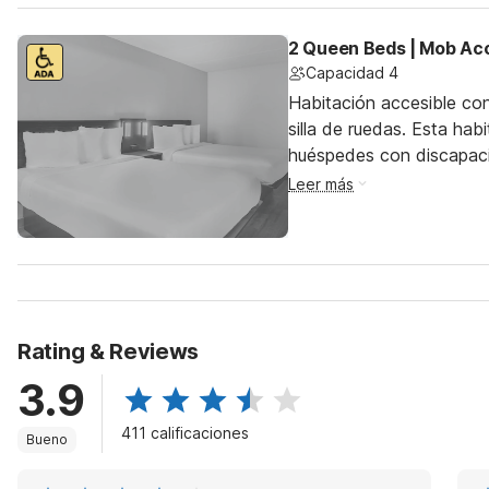
2 Queen Beds | Mob Acc
Capacidad 4
Habitación accesible co
silla de ruedas. Esta hab
huéspedes con discapac
Leer más
Rating & Reviews
3.9
411 calificaciones
Bueno