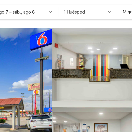
Mejo
ago 7
–
sáb., ago 8
1 Huésped