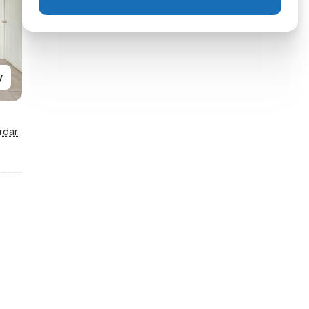
y
rdar