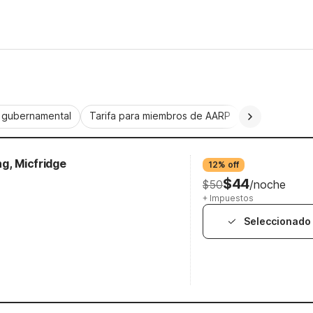
a gubernamental
Tarifa para miembros de AARP
CorporatePlu
g, Micfridge
12% off
$44
$50
/noche
+ Impuestos
Seleccionado