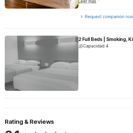
Leer más
Request companion ro
2 Full Beds | Smoking, K
Capacidad 4
Rating & Reviews