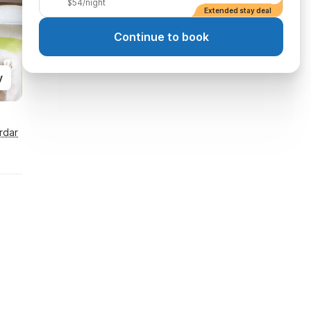
$54/night
Extended stay deal
Continue to book
y
rdar