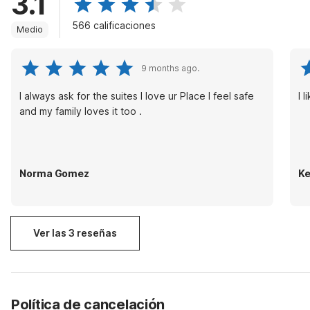
3.1
566 calificaciones
Medio
9 months ago.
I always ask for the suites I love ur Place I feel safe
I 
and my family loves it too .
Norma Gomez
Ke
Ver las 3 reseñas
Política de cancelación