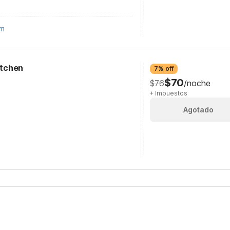
om
itchen
7% off
$70
$76
/noche
+ Impuestos
Agotado