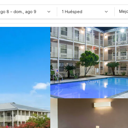
Mejo
ago 8
–
dom., ago 9
1 Huésped