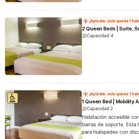
¡Apúrate, solo queda 1 hab
2 Queen Beds | Suite, 
Capacidad 4
¡Apúrate, solo queda 1 hab
1 Queen Bed | Mobility
Capacidad 2
Habitación accesible co
barras de soporte. Esta h
para huéspedes con dis