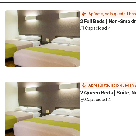
¡Apúrate, solo queda 1 hab
2 Full Beds | Non-Smoki
Capacidad 4
¡Apresúrate, solo quedan 
2 Queen Beds | Suite, 
Capacidad 4