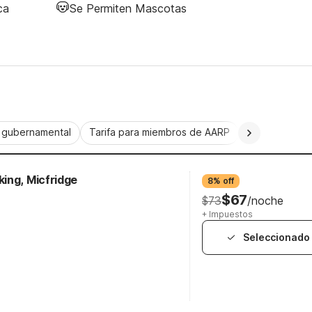
ca
Se Permiten Mascotas
a gubernamental
Tarifa para miembros de AARP
CorporatePlu
ing, Micfridge
8% off
$67
$73
/noche
+ Impuestos
Seleccionado