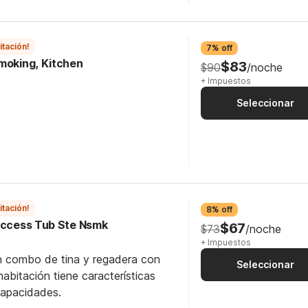
itación!
7% off
Smoking, Kitchen
$83
$90
/noche
+ Impuestos
Seleccionar
itación!
8% off
 Access Tub Ste Nsmk
$67
$73
/noche
+ Impuestos
n combo de tina y regadera con
Seleccionar
abitación tiene características
capacidades.