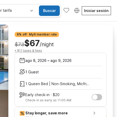
r tarifa
Buscar
Iniciar sesión
8% off · My6 member rate
$67
$73
/night
+ $11 taxes & fees
ago 8, 2026
–
ago 9, 2026
1 Guest
1 Queen Bed | Non-Smoking, Micfridge
Early check-in · $20
Check-in as early as 11:00 AM
Stay longer, save more