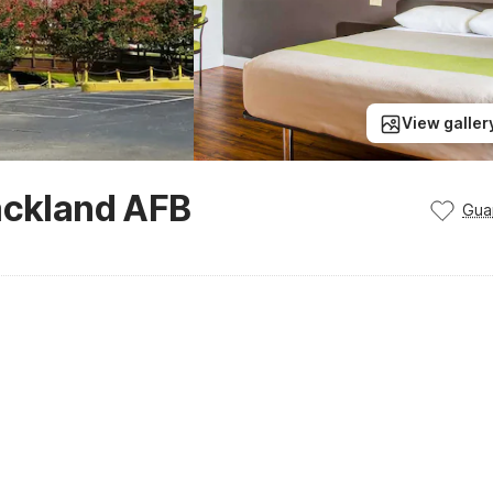
View galler
ackland AFB
Gua