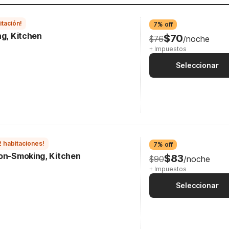
itación!
7% off
ng, Kitchen
$70
$76
/noche
+ Impuestos
Seleccionar
2 habitaciones!
7% off
Non-Smoking, Kitchen
$83
$90
/noche
+ Impuestos
Seleccionar