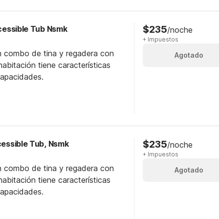
$235
ccessible Tub Nsmk
/noche
+ Impuestos
n combo de tina y regadera con
Agotado
abitación tiene características
capacidades.
$235
ccessible Tub, Nsmk
/noche
+ Impuestos
n combo de tina y regadera con
Agotado
abitación tiene características
capacidades.