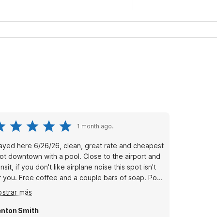
1 month ago.
ayed here 6/26/26, clean, great rate and cheapest
 downtown with a pool. Close to the airport and
ansit, if you don't like airplane noise this spot isn't
offee and a couple bars of soap. Pool
s a decent temp too.
strar más
nton Smith