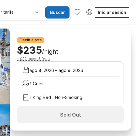
r tarifa
Buscar
Iniciar sesión
Flexible rate
$235
/night
+ $32 taxes & fees
ago 8, 2026
–
ago 9, 2026
1 Guest
1 King Bed | Non-Smoking
Sold Out