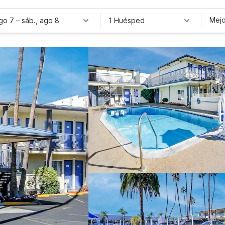
Mejo
ago 7
–
sáb., ago 8
1 Huésped