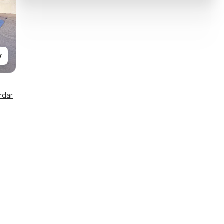
y
rdar