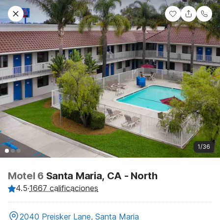
1/36
Motel 6
Santa Maria, CA - North
4.5
·
1667 calificaciones
2040 Preisker Lane, Santa Maria