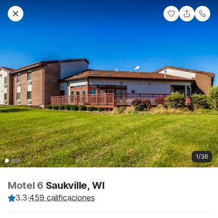
1/36
Motel 6
Saukville, WI
3.3
·
459 calificaciones