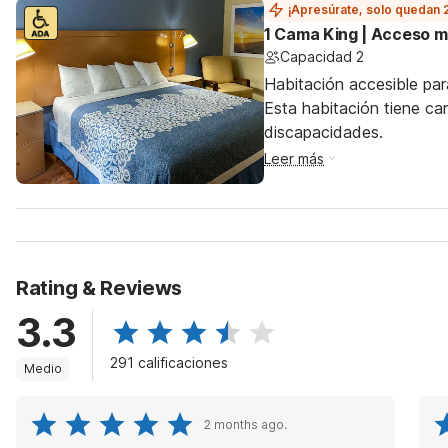
¡Apresúrate, solo quedan 
1 Cama King | Acceso m
Capacidad 2
Habitación accesible par
Esta habitación tiene ca
discapacidades.
Leer más
Rating & Reviews
3.3
291 calificaciones
Medio
2 months ago.