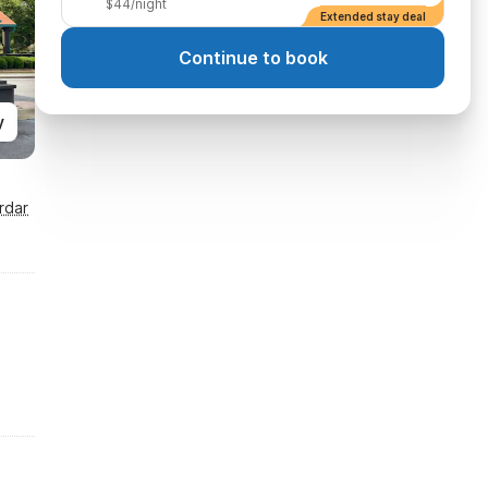
$44/night
Extended stay deal
Continue to book
y
rdar