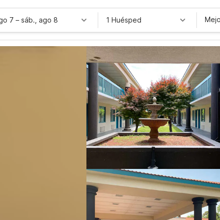
Mejo
ago 7
–
sáb., ago 8
1 Huésped