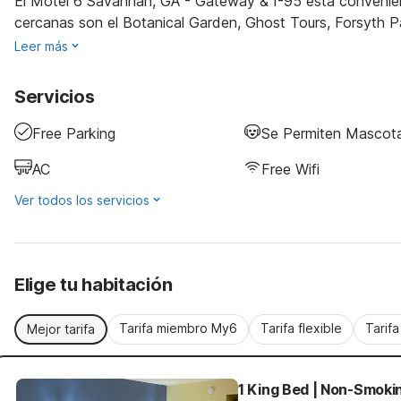
El Motel 6 Savannah, GA - Gateway & I-95 está convenie
cercanas son el Botanical Garden, Ghost Tours, Forsyth Pa
Leer más
Servicios
Free Parking
Se Permiten Mascot
AC
Free Wifi
Ver todos los servicios
Elige tu habitación
Tarifa miembro My6
Tarifa flexible
Tarif
Mejor tarifa
1 King Bed | Non-Smoki