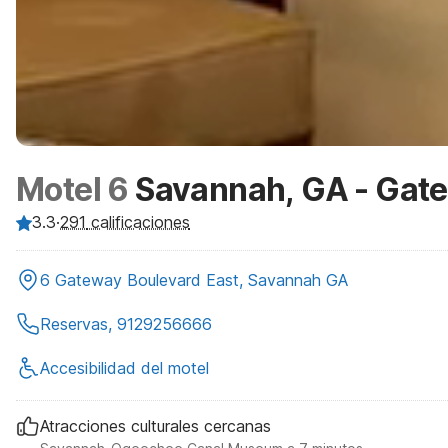
Motel 6
Savannah, GA - Gate
3.3
·
291
calificaciones
6 Gateway Boulevard East, Savannah GA
Reservas, 9129256666
Accesibilidad del motel
Atracciones culturales cercanas