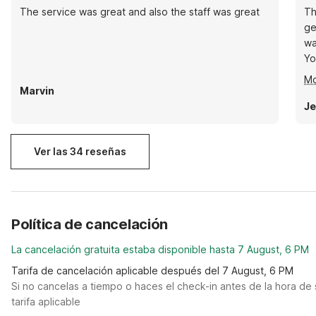
The service was great and also the staff was great
Th
ge
wa
Yo
ef
Mo
wa
Marvin
re
Je
th
Ver las 34 reseñas
Política de cancelación
La cancelación gratuita estaba disponible hasta 7 August, 6 PM
Tarifa de cancelación aplicable después del 7 August, 6 PM
Si no cancelas a tiempo o haces el check-in antes de la hora de 
tarifa aplicable