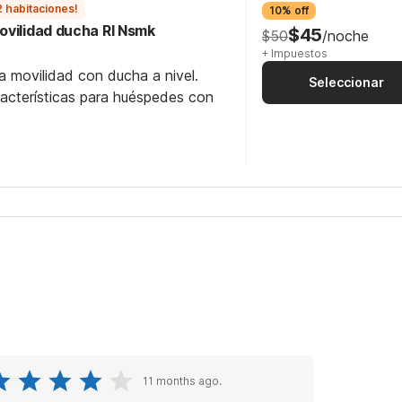
2 habitaciones!
10% off
ovilidad ducha RI Nsmk
$45
$50
/noche
+ Impuestos
a movilidad con ducha a nivel.
Seleccionar
racterísticas para huéspedes con
11 months ago.