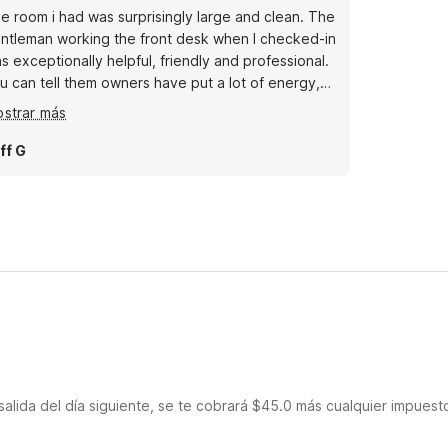
e room i had was surprisingly large and clean. The
ntleman working the front desk when I checked-in
s exceptionally helpful, friendly and professional.
u can tell them owners have put a lot of energy,
fort and money to improve the property. My stay
strar más
s much better than anticipated. For the price, you
ally can't do better in the area. Will stay again in
ff G
e future
salida del día siguiente, se te cobrará $45.0 más cualquier impuest