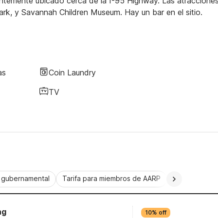
ntemente ubicado cerca de la I-95 Highway. Las atraccione
rk, y Savannah Children Museum. Hay un bar en el sitio.
as
Coin Laundry
TV
a gubernamental
Tarifa para miembros de AARP
CorporatePlu
ng
10% off