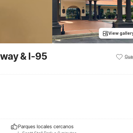
View galler
way & I-95
Gua
Parques locales cercanos