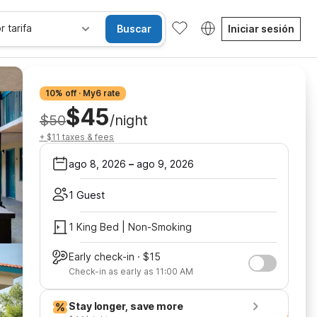
r tarifa
Buscar
Iniciar sesión
10% off · My6 rate
$45
$50
/night
+ $11 taxes & fees
ago 8, 2026
–
ago 9, 2026
1 Guest
1 King Bed | Non-Smoking
Early check-in · $15
Check-in as early as 11:00 AM
Stay longer, save more