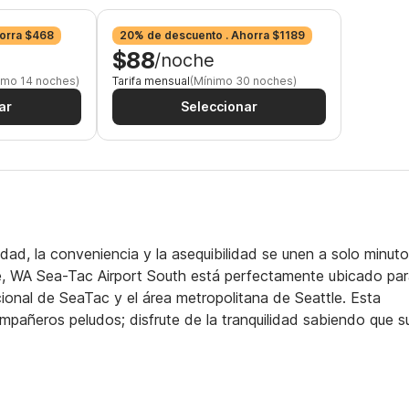
orra $468
20% de descuento . Ahorra $1189
$88
/noche
imo 14 noches)
Tarifa mensual
(Mínimo 30 noches)
ar
Seleccionar
ad, la conveniencia y la asequibilidad se unen a solo minut
ttle, WA Sea-Tac Airport South está perfectamente ubicado pa
ional de SeaTac y el área metropolitana de Seattle. Esta
pañeros peludos; disfrute de la tranquilidad sabiendo que s