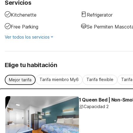
Servicios
Kitchenette
Refrigerator
Free Parking
Se Permiten Mascot
Ver todos los servicios
Elige tu habitación
Tarifa miembro My6
Tarifa flexible
Tarif
Mejor tarifa
1 Queen Bed | Non-Smok
Capacidad 2