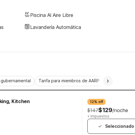
Piscina Al Aire Libre
as
Lavandería Automática
a gubernamental
Tarifa para miembros de AARP
CorporatePlu
ing, Kitchen
12% off
$129
$147
/noche
+ Impuestos
Seleccionado