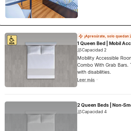
¡Apresúrate, solo quedan 
1 Queen Bed | Mobil Ac
Capacidad 2
Mobility Accessible Ro
Combo With Grab Bars. T
with disabilities.
Leer más
2 Queen Beds | Non-Smo
Capacidad 4