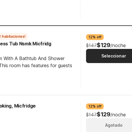
2 habitaciones!
12% off
cess Tub Nsmk Micfridg
$129
$147
/noche
Seleccionar
om With A Bathtub And Shower
his room has features for guests
king, Micfridge
12% off
$129
$147
/noche
Agotado