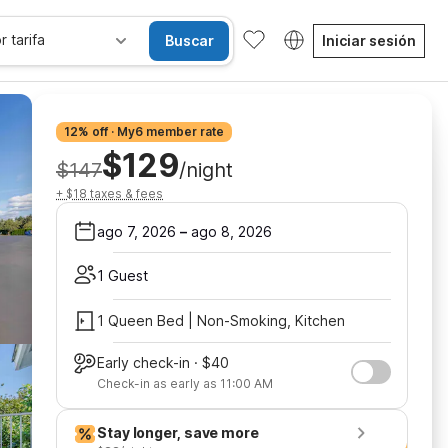
r tarifa
Buscar
Iniciar sesión
12% off · My6 member rate
$129
$147
/night
+ $18 taxes & fees
ago 7, 2026
–
ago 8, 2026
1 Guest
1 Queen Bed | Non-Smoking, Kitchen
Early check-in · $40
Check-in as early as 11:00 AM
Stay longer, save more