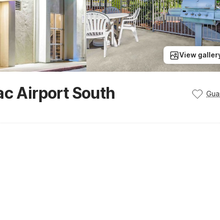
View galler
ac Airport South
Gua