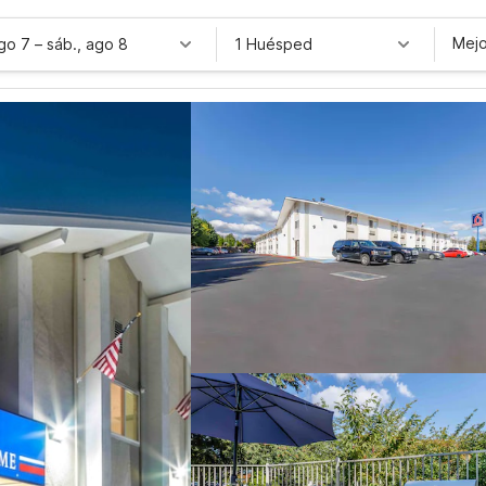
Mejo
ago 7
–
sáb., ago 8
1 Huésped