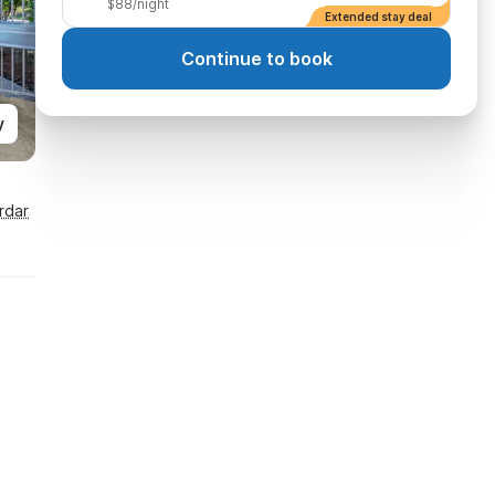
$88/night
Extended stay deal
Continue to book
y
rdar