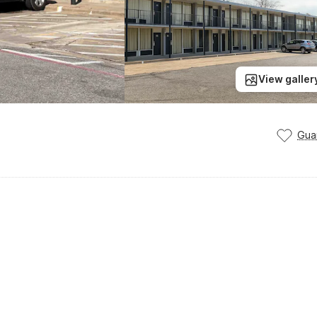
View galler
Gua