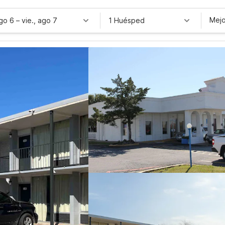
Mejo
ago 6
–
vie., ago 7
1 Huésped