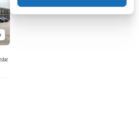
y
rdar