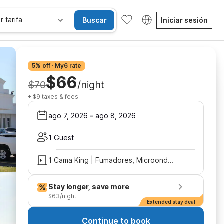
r tarifa
Buscar
Iniciar sesión
5% off · My6 rate
$66
$70
/night
+ $9 taxes & fees
ago 7, 2026
–
ago 8, 2026
1 Guest
1 Cama King | Fumadores, Microondas
Stay longer, save more
$63/night
Extended stay deal
Continue to book