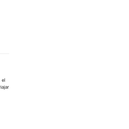
 el
iajar