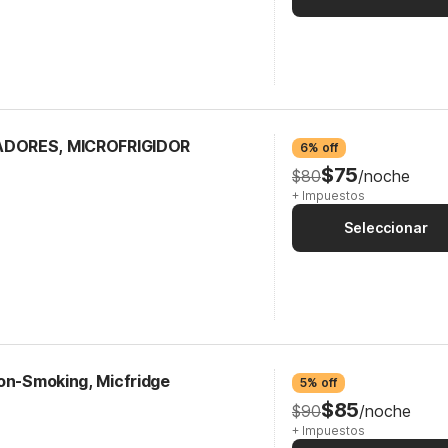
ADORES, MICROFRIGIDOR
6% off
$75
$80
/noche
+ Impuestos
Seleccionar
Non-Smoking, Micfridge
5% off
$85
$90
/noche
+ Impuestos