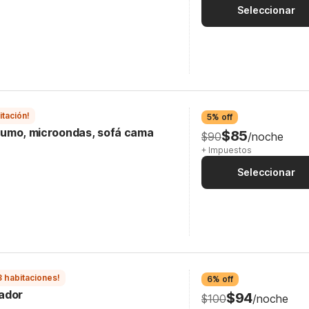
Seleccionar
itación!
5% off
n humo, microondas, sofá cama
$85
$90
/noche
+ Impuestos
Seleccionar
3 habitaciones!
6% off
ador
$94
$100
/noche