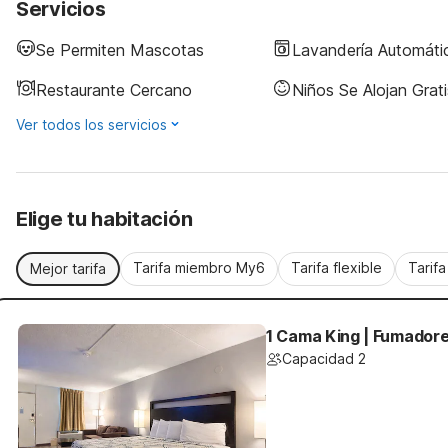
Servicios
Se Permiten Mascotas
Lavandería Automáti
Restaurante Cercano
Niños Se Alojan Grati
Ver todos los servicios
Elige tu habitación
Tarifa miembro My6
Tarifa flexible
Tarif
Mejor tarifa
1 Cama King | Fumador
Capacidad 2