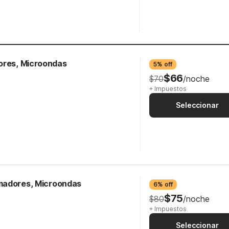
ores, Microondas
5% off
$66
$70
/noche
+ Impuestos
Seleccionar
madores, Microondas
6% off
$75
$80
/noche
+ Impuestos
Seleccionar