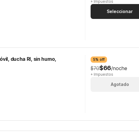
+ Impuestos
Seleccionar
vil, ducha RI, sin humo,
5% off
$66
$70
/noche
+ Impuestos
Agotado