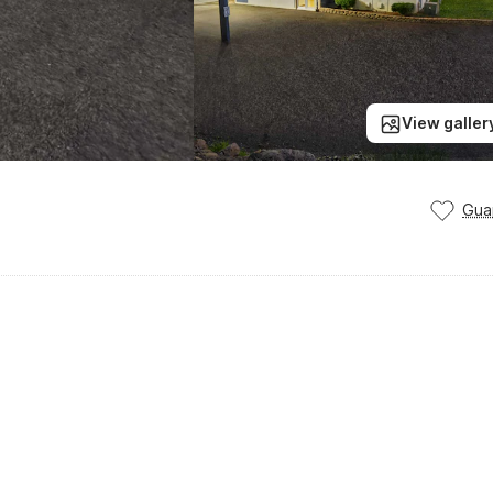
View galler
Gua