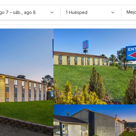
Mejo
ago 7
–
sáb., ago 8
1 Huésped