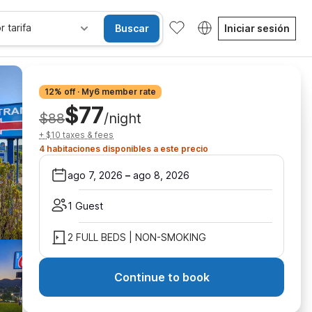
r tarifa
Buscar
Iniciar sesión
12% off · My6 member rate
$77
$88
/night
+ $10 taxes & fees
4 habitaciones disponibles a este precio
ago 7, 2026
–
ago 8, 2026
1 Guest
2 FULL BEDS | NON-SMOKING
Continue to book