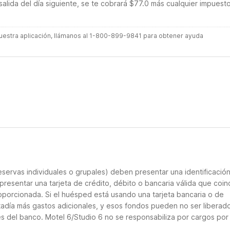
salida del día siguiente, se te cobrará $77.0 más cualquier impuest
 nuestra aplicación, llámanos al 1-800-899-9841 para obtener ayuda
servas individuales o grupales) deben presentar una identificació
presentar una tarjeta de crédito, débito o bancaria válida que coin
roporcionada. Si el huésped está usando una tarjeta bancaria o de
stadía más gastos adicionales, y esos fondos pueden no ser liberad
es del banco. Motel 6/Studio 6 no se responsabiliza por cargos por