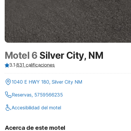
Motel 6
Silver City, NM
3.1
·
831
calificaciones
1040 E HWY 180, Silver City NM
Reservas, 5759566235
Accesibilidad del motel
Acerca de este motel