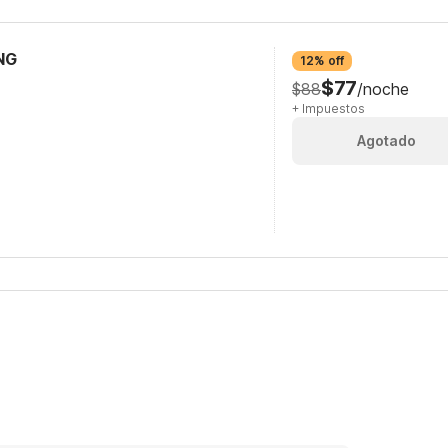
NG
12% off
$77
$88
/noche
+ Impuestos
Agotado