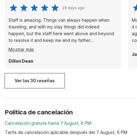
29 days ago
Staff is amazing. Things can always happen when
Mo
traveling, and with my stay things did indeed
it
happen, but the staff here went above and beyond
ag
to resolve it and keep me and my father
co
comfortable. Five stars for good people and a
Mostrar más
comfortable stay.
Jo
Dillon Dean
Ver las 30 reseñas
Política de cancelación
Cancelación gratuita hasta 7 August, 6 PM
Tarifa de cancelación aplicable después del 7 August, 6 PM