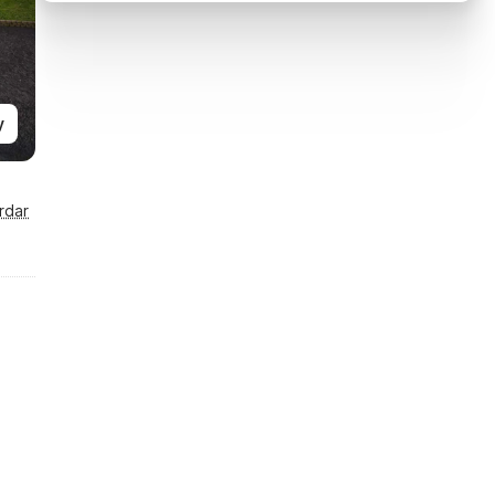
y
rdar