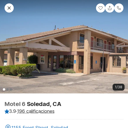
1/38
Motel 6
Soledad, CA
3.9
·
196 calificaciones
1155 Front Street, Soledad