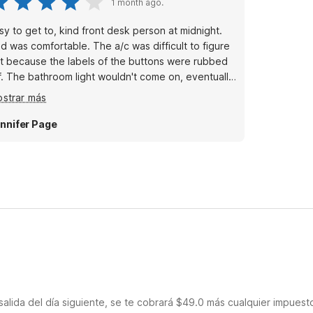
1 month ago.
sy to get to, kind front desk person at midnight.
d was comfortable. The a/c was difficult to figure
t because the labels of the buttons were rubbed
come on, eventually
t the gfc reset button and they worked. Not many
strar más
arby food options but that's just fyi- not the hotels
ult. It was a good cheap place to stay.
nnifer Page
salida del día siguiente, se te cobrará $49.0 más cualquier impuest