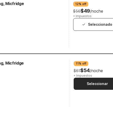
g, Micfridge
12% off
$49
$56
/noche
+ Impuestos
Seleccionado
ng, Micfridge
11% off
$54
$61
/noche
+ Impuestos
Seleccionar