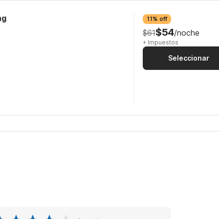
ng
11% off
$54
$61
/noche
+ Impuestos
Seleccionar