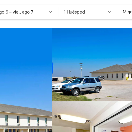
Mejo
ago 6
–
vie., ago 7
1 Huésped