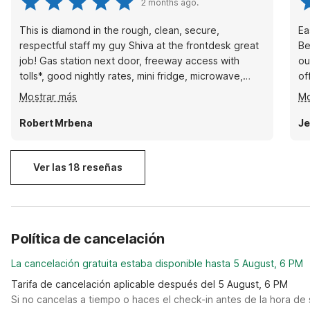
2 months ago.
This is diamond in the rough, clean, secure,
Ea
respectful staff my guy Shiva at the frontdesk great
Be
job! Gas station next door, freeway access with
ou
tolls*, good nightly rates, mini fridge, microwave,
off. The bathroom light wouldn't 
coffee in the morning, double door entry have two
hi
Mostrar más
Mo
sides to enter/exit from inside the unit and cold a/c.
ne
Everything functions as it should. what more can you
fa
Robert Mrbena
Je
ask for? When I'm back KS best believe I'm staying
here again.
Ver las 18 reseñas
Política de cancelación
La cancelación gratuita estaba disponible hasta 5 August, 6 PM
Tarifa de cancelación aplicable después del 5 August, 6 PM
Si no cancelas a tiempo o haces el check-in antes de la hora de 