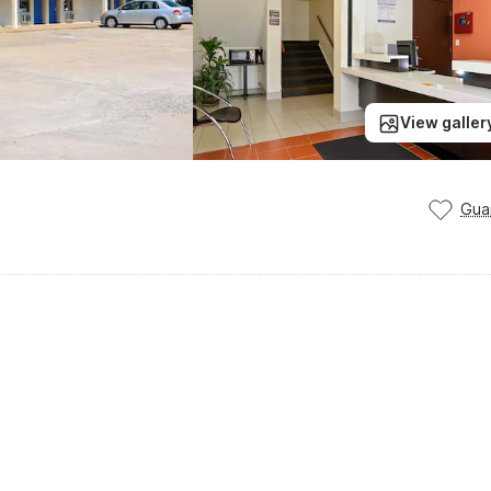
View galler
Gua