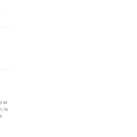
n
n el
, la
a
r