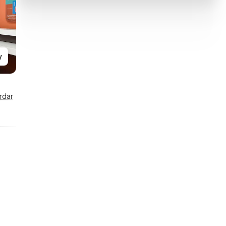
y
rdar