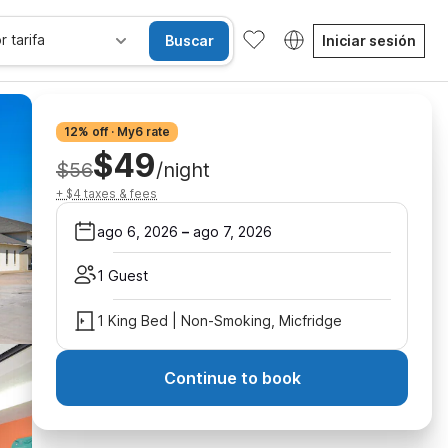
r tarifa
Buscar
Iniciar sesión
12% off · My6 rate
$49
$56
/night
+ $4 taxes & fees
ago 6, 2026
–
ago 7, 2026
1 Guest
1 King Bed | Non-Smoking, Micfridge
Continue to book