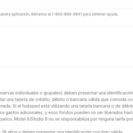
 nuestra aplicación, llámanos al 1-800-899-9841 para obtener ayuda
servas individuales o grupales) deben presentar una identificació
tar una tarjeta de crédito, débito o bancaria válida que coincida co
nada. Si el huésped está utilizando una tarjeta bancaria o de débito
los gastos adicionales, y esos fondos pueden no ser liberados hast
banco. Motel 6/Studio 6 no se responsabiliza por ninguna tarifa po
18 años y deben presentar una identificación con foto válida.