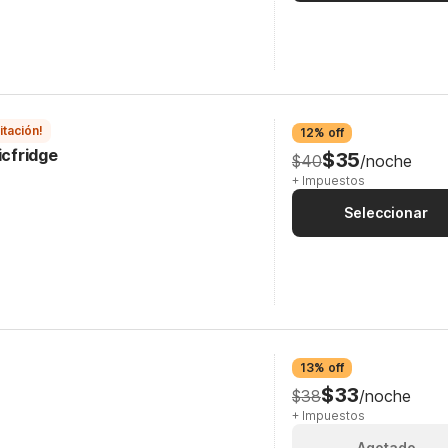
itación!
12% off
icfridge
$35
$40
/noche
+ Impuestos
Seleccionar
13% off
$33
$38
/noche
+ Impuestos
Agotado