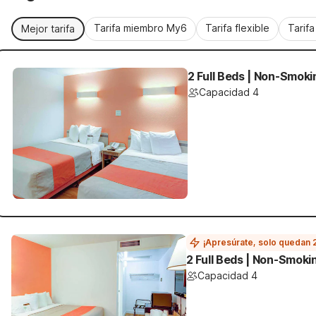
Tarifa miembro My6
Tarifa flexible
Tarif
Mejor tarifa
2 Full Beds | Non-Smoki
Capacidad 4
¡Apresúrate, solo quedan 
2 Full Beds | Non-Smoki
Capacidad 4