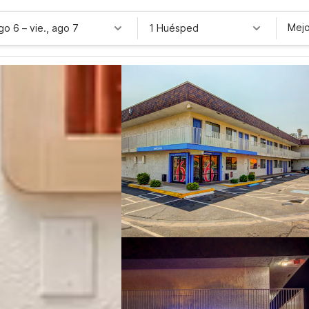
Mejo
ago 6
–
vie., ago 7
1 Huésped