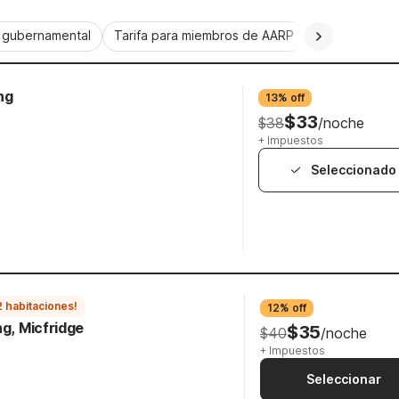
a gubernamental
Tarifa para miembros de AARP
CorporatePlu
ng
13% off
$33
$38
/noche
+ Impuestos
Seleccionado
2 habitaciones!
12% off
ng, Micfridge
$35
$40
/noche
+ Impuestos
Seleccionar