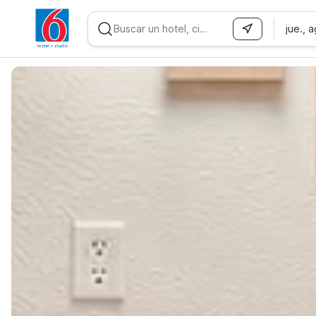
jue., 
WIZARD MEMBER