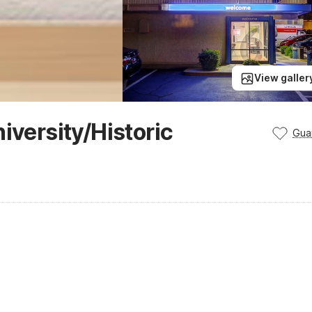
View galler
iversity/Historic
Gua