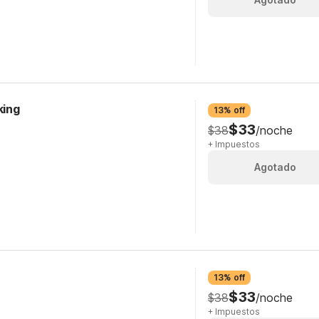
king
13% off
$33
$38
/noche
+ Impuestos
Agotado
13% off
$33
$38
/noche
+ Impuestos