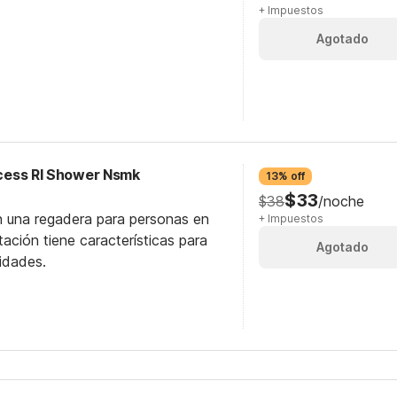
+ Impuestos
Agotado
Access RI Shower Nsmk
13% off
$33
$38
/noche
n una regadera para personas en
+ Impuestos
itación tiene características para
Agotado
idades.