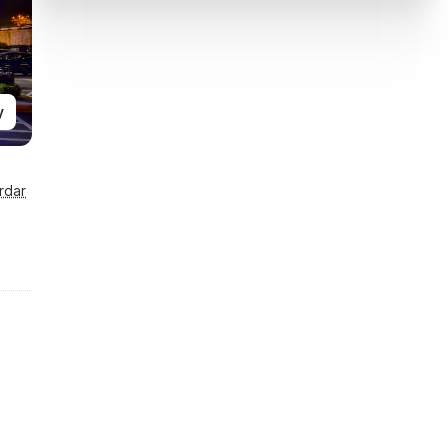
y
rdar