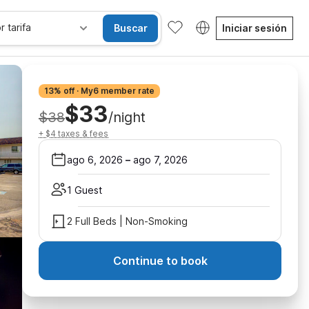
r tarifa
Buscar
Iniciar sesión
13% off · My6 member rate
$33
$38
/night
+ $4 taxes & fees
ago 6, 2026
–
ago 7, 2026
1 Guest
2 Full Beds | Non-Smoking
Continue to book