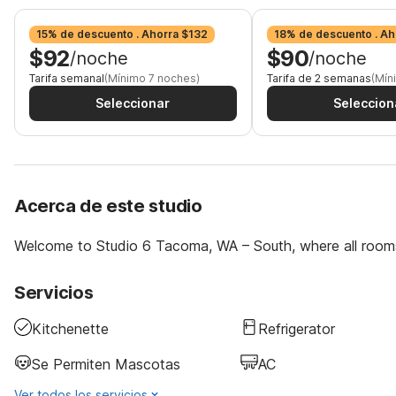
15% de descuento . Ahorra $132
18% de descuento . Ah
$92
$90
/noche
/noche
Tarifa semanal
(Mínimo 7 noches)
Tarifa de 2 semanas
(Mín
Seleccionar
Seleccion
Acerca de este studio
Welcome to Studio 6 Tacoma, WA – South, where all room
Servicios
Kitchenette
Refrigerator
Se Permiten Mascotas
AC
Ver todos los servicios