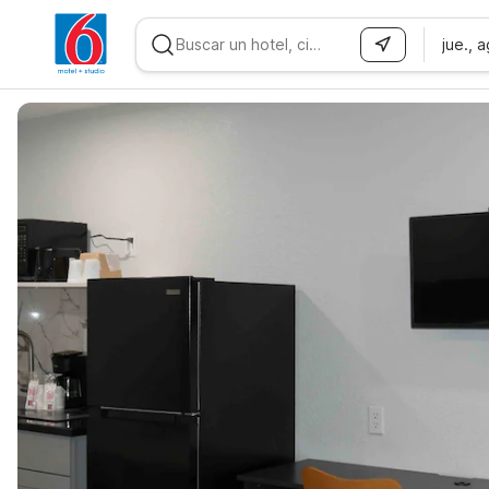
jue., 
WIZARD MEMBER