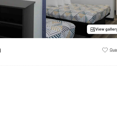
View galler
h
Gua