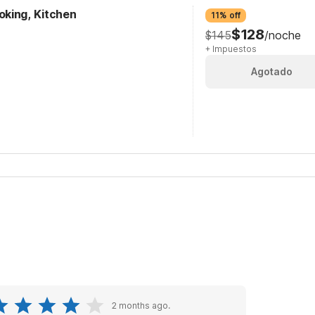
king, Kitchen
11% off
$128
$145
/noche
+ Impuestos
Agotado
2 months ago.