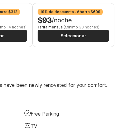
orra $312
19% de descuento . Ahorra $609
$93
/noche
imo 14 noches)
Tarifa mensual
(Mínimo 30 noches)
ar
Seleccionar
s have been newly renovated for your comfort..
Free Parking
TV