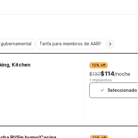
a gubernamental
Tarifa para miembros de AARP
CorporatePlu
ing, Kitchen
12% off
$114
$130
/noche
+ Impuestos
Seleccionado
cha RI/Sin humo/Cocina
12% off