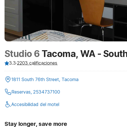
Studio 6
Tacoma, WA - Sout
3.3
·
2203
calificaciones
1811 South 76th Street, Tacoma
Reservas, 2534737100
Accesibilidad del motel
Stay longer, save more