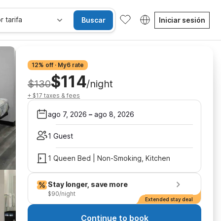
r tarifa
Buscar
Iniciar sesión
12% off · My6 rate
$114
$130
/night
+ $17 taxes & fees
ago 7, 2026
–
ago 8, 2026
1 Guest
1 Queen Bed | Non-Smoking, Kitchen
Stay longer, save more
$90/night
Extended stay deal
Continue to book