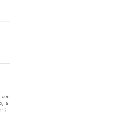
n
a con
, la
or 2