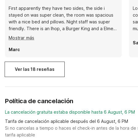
First apparently they have two sides, the side i
Lo
stayed on was super clean, the room was spacious
co
with a nice bed and pillows. Night staff was super
sa
friendly. There is an Ihop, a Burger King and a Elmers
mu
all basically in same parking lot.
Mostrar más
Sa
Marc
Ver las 18 reseñas
Política de cancelación
La cancelación gratuita estaba disponible hasta 6 August, 6 PM
Tarifa de cancelación aplicable después del 6 August, 6 PM
Si no cancelas a tiempo o haces el check-in antes de la hora de 
tarifa aplicable