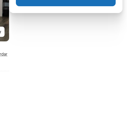
y
rdar