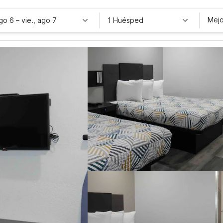
Mejo
ago 6
–
vie., ago 7
1 Huésped