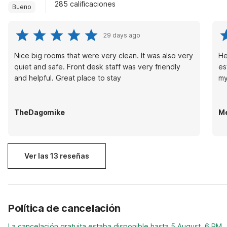
285 calificaciones
Bueno
29 days ago
Nice big rooms that were very clean. It was also very
He
quiet and safe. Front desk staff was very friendly
es
and helpful. Great place to stay
my
TheDagomike
Me
Ver las 13 reseñas
Política de cancelación
La cancelación gratuita estaba disponible hasta 5 August, 6 PM