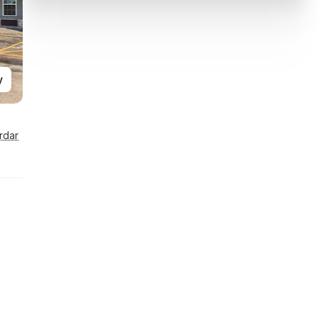
y
rdar