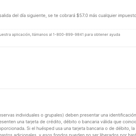
salida del día siguiente, se te cobrará $57.0 más cualquier impuest
 nuestra aplicación, llámanos al 1-800-899-9841 para obtener ayuda
servas individuales o grupales) deben presentar una identificació
resenten una tarjeta de crédito, débito o bancaria válida que coinci
oporcionada. Si el huésped usa una tarjeta bancaria o de débito, la
 gastos adicionales, y esos fondos pueden no ser liberados por has