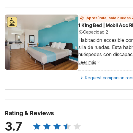
¡Apresúrate, solo quedan 
1 King Bed | Mobil Acc 
Capacidad 2
Habitación accesible co
silla de ruedas. Esta hab
huéspedes con discapac
Leer más
Request companion ro
Rating & Reviews
3.7