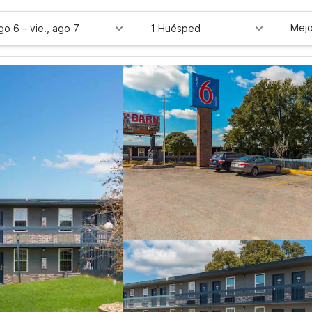
Mejo
ago 6
–
vie., ago 7
1 Huésped