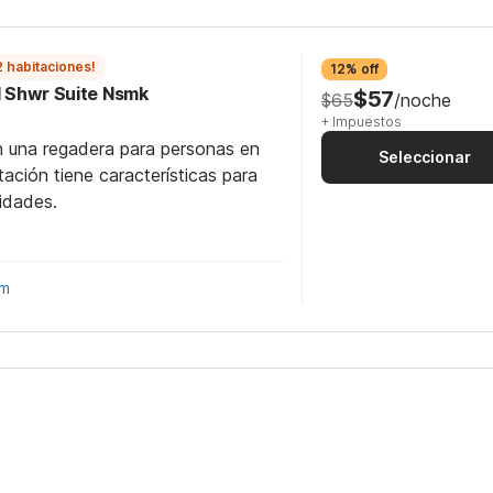
2 habitaciones!
12% off
RI Shwr Suite Nsmk
$57
$65
/noche
+ Impuestos
n una regadera para personas en
Seleccionar
itación tiene características para
idades.
om