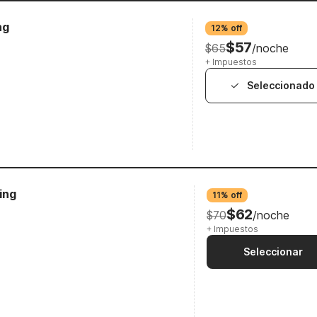
ng
12% off
$57
$65
/noche
+ Impuestos
Seleccionado
ing
11% off
$62
$70
/noche
+ Impuestos
Seleccionar