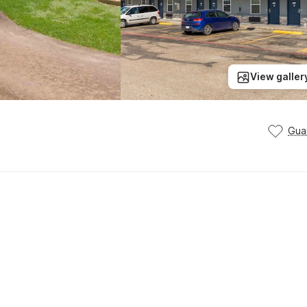
View galler
Gua