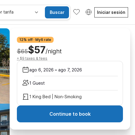
r tarifa
Buscar
Iniciar sesión
12% off · My6 rate
$57
$65
/night
+ $9 taxes & fees
ago 6, 2026
–
ago 7, 2026
1 Guest
1 King Bed | Non-Smoking
Continue to book