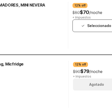
MADORES, MINI NEVERA
12% off
$70
$80
/noche
+ Impuestos
Seleccionado
ng, Micfridge
12% off
$79
$90
/noche
+ Impuestos
Agotado