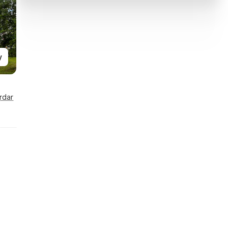
y
rdar