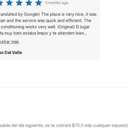
5 months ago.
ranslated by Google) The place is very nice, it was
ean and the service was quick and efficient. The
conditioning works very well. (Original) El lugar
ta muy bien estaba limpio y te atienden bien
pido el clima trabaja muy bien
strar más
an Del Valle
salida del día siguiente, se te cobrará $70.0 más cualquier impuest