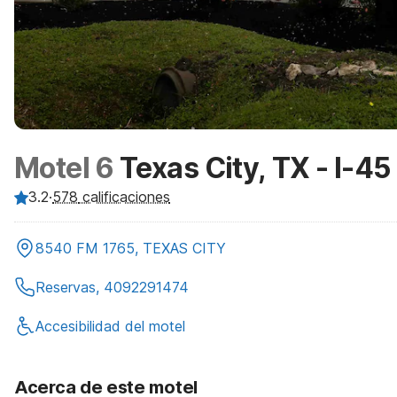
Motel 6
Texas City, TX - I-45
3.2
·
578
calificaciones
8540 FM 1765, TEXAS CITY
Reservas, 4092291474
Accesibilidad del motel
Acerca de este motel