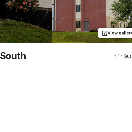
View galler
 South
Gua