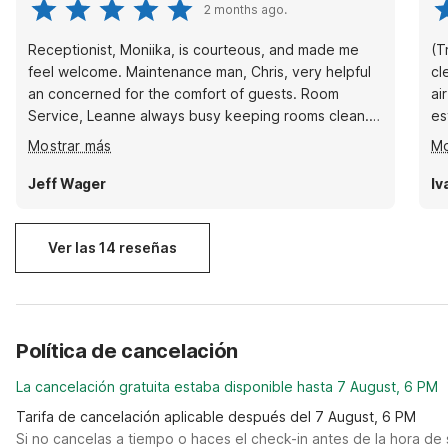
2 months ago.
Receptionist, Moniika, is courteous, and made me
(T
feel welcome. Maintenance man, Chris, very helpful
cl
an concerned for the comfort of guests. Room
air 
Service, Leanne always busy keeping rooms clean. I
es
appreciate their teamwork to assure there is no
rá
Mostrar más
Mo
riffraff disturbing the peace. Great job by all to
improve and maintain a higher quality environment
Jeff Wager
Iv
than previous management allowed
Ver las 14 reseñas
Política de cancelación
La cancelación gratuita estaba disponible hasta 7 August, 6 PM
Tarifa de cancelación aplicable después del 7 August, 6 PM
Si no cancelas a tiempo o haces el check-in antes de la hora de 