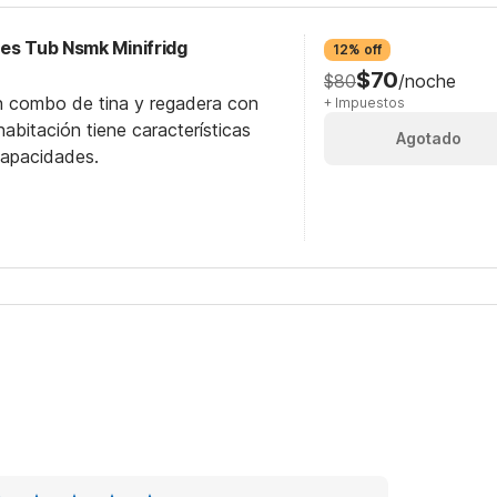
ces Tub Nsmk Minifridg
12% off
$70
$80
/noche
n combo de tina y regadera con
+ Impuestos
abitación tiene características
Agotado
capacidades.