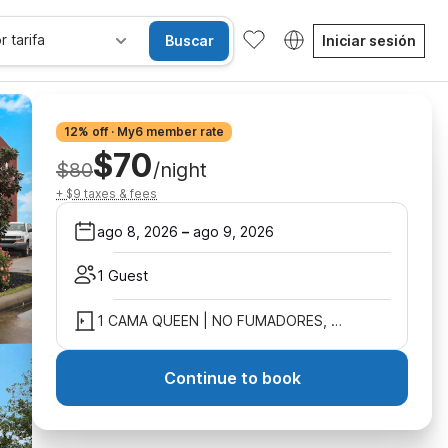
r tarifa
Buscar
Iniciar sesión
12% off · My6 member rate
$70
$80
/night
+ $9 taxes & fees
ago 8, 2026
–
ago 9, 2026
1 Guest
1 CAMA QUEEN | NO FUMADORES, MINI NEVERA
Continue to book