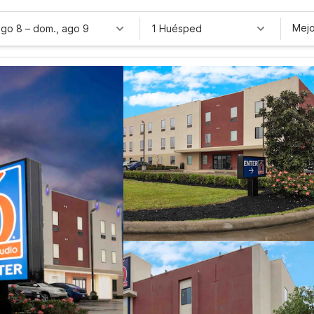
Mejo
ago 8
–
dom., ago 9
1 Huésped