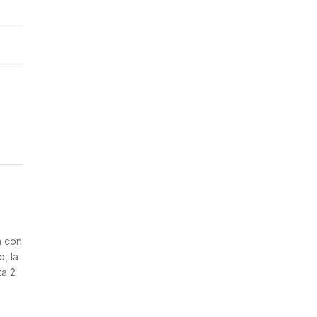
a con
, la
ta 2