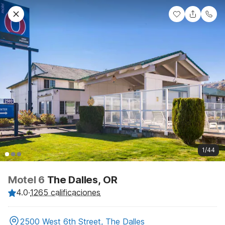
1/44
Motel 6
The Dalles, OR
4.0
·
1265 calificaciones
2500 West 6th Street, The Dalles