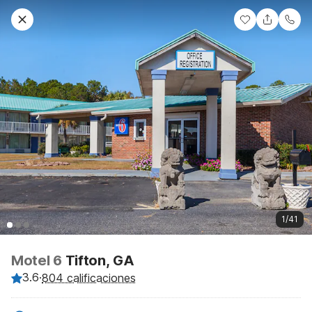
1/41
Motel 6
Tifton, GA
3.6
·
804 calificaciones