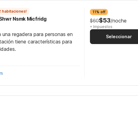
2 habitaciones!
11% off
 Shwr Nsmk Micfridg
$53
$60
/noche
+ Impuestos
n una regadera para personas en
Seleccionar
itación tiene características para
idades.
om