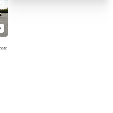
y
rdar