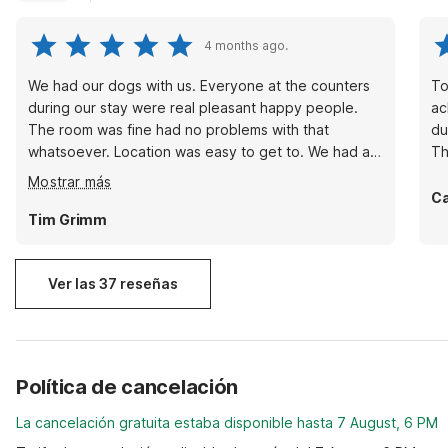
4 months ago.
We had our dogs with us. Everyone at the counters
To
during our stay were real pleasant happy people.
ac
The room was fine had no problems with that
due to 
whatsoever. Location was easy to get to. We had a
Th
good stay and that's pretty much all you can ask for
Mostrar más
when you're away from your own home. But the
Ca
people really were awesome!
Tim Grimm
Ver las 37 reseñas
Política de cancelación
La cancelación gratuita estaba disponible hasta 7 August, 6 PM