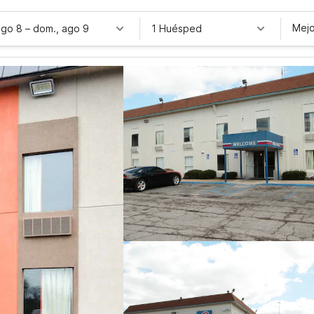
Mejo
ago 8
–
dom., ago 9
1 Huésped