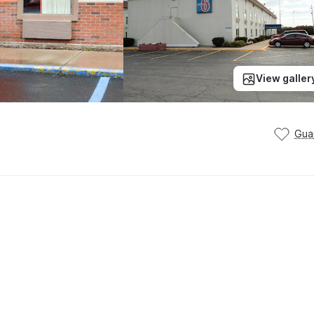
View galler
Gua