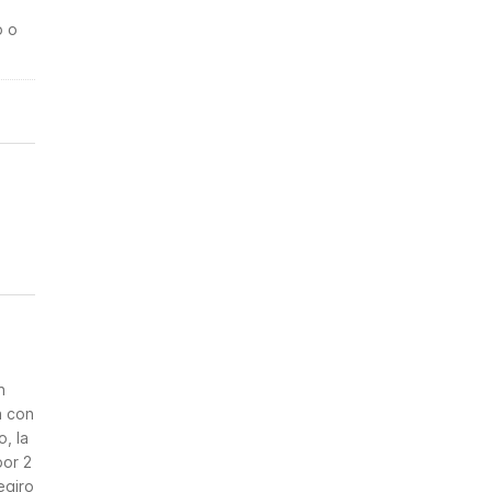
o o
n
a con
, la
por 2
egiro