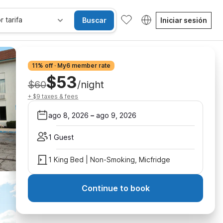
r tarifa
Buscar
Iniciar sesión
11% off · My6 member rate
$53
$60
/night
+ $9 taxes & fees
ago 8, 2026
–
ago 9, 2026
1 Guest
1 King Bed | Non-Smoking, Micfridge
Continue to book