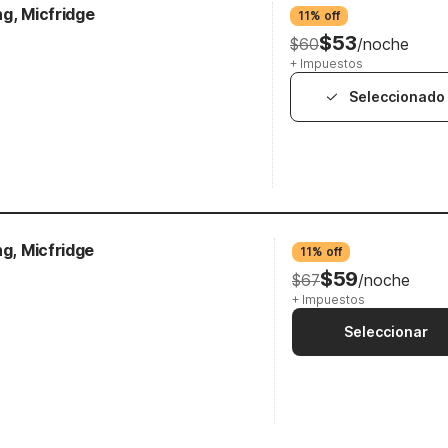
g, Micfridge
11% off
$53
$60
/noche
+ Impuestos
Seleccionado
ng, Micfridge
11% off
$59
$67
/noche
+ Impuestos
Seleccionar