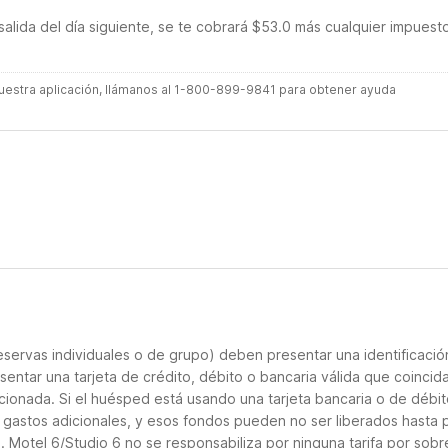
salida del día siguiente, se te cobrará $53.0 más cualquier impuest
 nuestra aplicación, llámanos al 1-800-899-9841 para obtener ayuda
servas individuales o de grupo) deben presentar una identificació
sentar una tarjeta de crédito, débito o bancaria válida que coincid
cionada. Si el huésped está usando una tarjeta bancaria o de débito
s gastos adicionales, y esos fondos pueden no ser liberados hasta 
 Motel 6/Studio 6 no se responsabiliza por ninguna tarifa por sobr