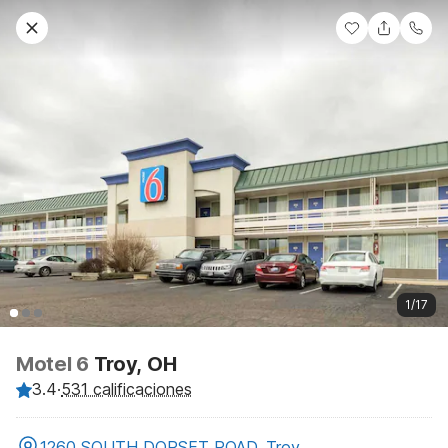
1/17
Motel 6
Troy, OH
3.4
·
531 calificaciones
1260 SOUTH DORSET ROAD, Troy