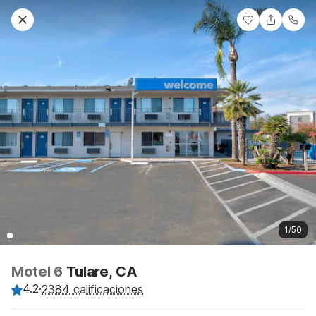
1/50
Motel 6
Tulare, CA
4.2
·
2384 calificaciones