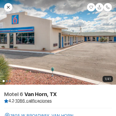
1/41
Motel 6
Van Horn, TX
4.2
·
1086 calificaciones
1805 W BROADWAY, VAN HORN