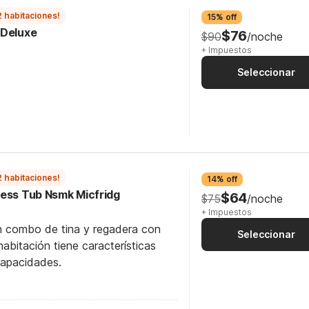
2 habitaciones!
15% off
 Deluxe
$76
$90
/noche
+ Impuestos
Seleccionar
2 habitaciones!
14% off
cess Tub Nsmk Micfridg
$64
$75
/noche
+ Impuestos
n combo de tina y regadera con
Seleccionar
abitación tiene características
capacidades.