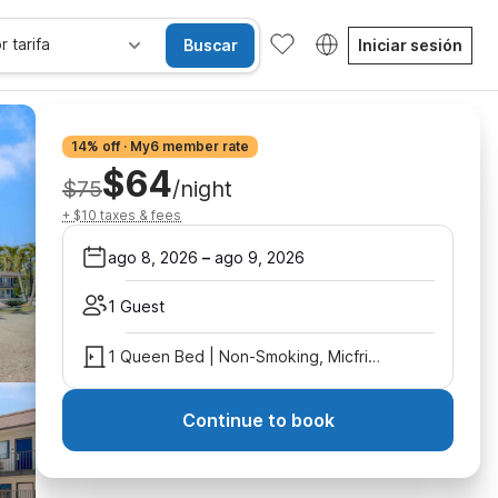
r tarifa
Buscar
Iniciar sesión
14% off · My6 member rate
$64
$75
/night
+ $10 taxes & fees
ago 8, 2026
–
ago 9, 2026
1 Guest
1 Queen Bed | Non-Smoking, Micfridge
Continue to book