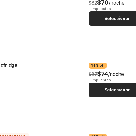
$70
$82
/noche
+ Impuestos
Seleccionar
icfridge
14% off
$74
$87
/noche
+ Impuestos
Seleccionar