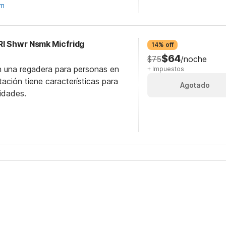
om
RI Shwr Nsmk Micfridg
14% off
$64
$75
/noche
n una regadera para personas en
+ Impuestos
itación tiene características para
Agotado
idades.