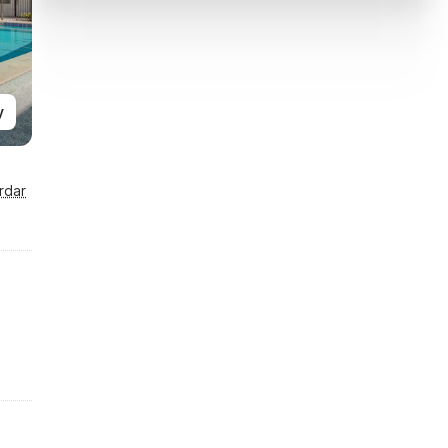
y
rdar