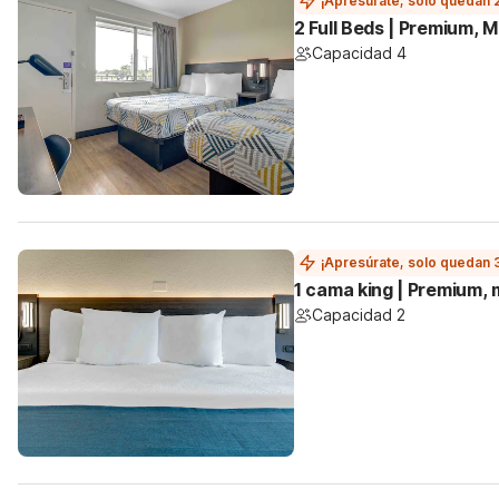
¡Apresúrate, solo quedan 
2 Full Beds | Premium, M
Capacidad 4
¡Apresúrate, solo quedan 
1 cama king | Premium,
Capacidad 2