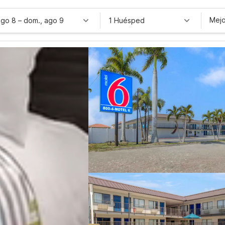
Mejo
ago 8
–
dom., ago 9
1 Huésped