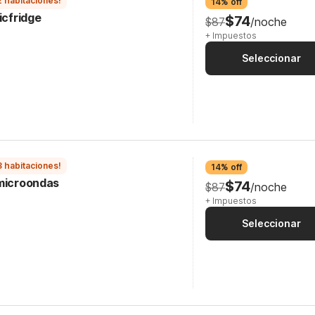
2 habitaciones!
14% off
icfridge
$74
$87
/noche
+ Impuestos
Seleccionar
3 habitaciones!
14% off
 microondas
$74
$87
/noche
+ Impuestos
Seleccionar