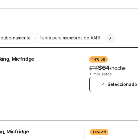
a gubernamental
Tarifa para miembros de AARP
CorporatePlu
ing, Micfridge
14% off
$64
$75
/noche
+ Impuestos
Seleccionado
ng, Micfridge
14% off