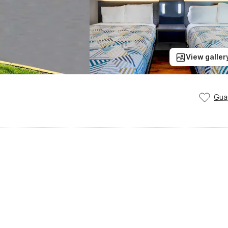
View galler
Gua