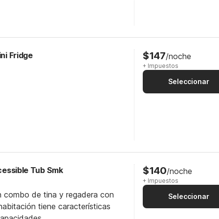
$147
ini Fridge
/noche
+ Impuestos
Seleccionar
$140
ccessible Tub Smk
/noche
+ Impuestos
n combo de tina y regadera con
Seleccionar
abitación tiene características
capacidades.