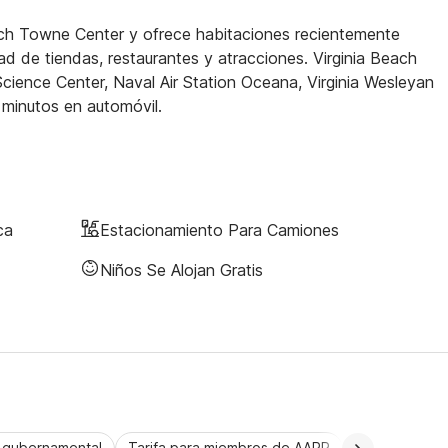
each Towne Center y ofrece habitaciones recientemente
d de tiendas, restaurantes y atracciones. Virginia Beach
cience Center, Naval Air Station Oceana, Virginia Wesleyan
minutos en automóvil.
ca
Estacionamiento Para Camiones
Niños Se Alojan Gratis
a gubernamental
Tarifa para miembros de AARP
CorporatePlu