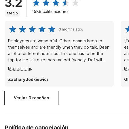
3.2
1589 calificaciones
Medio
3 months ago.
Employees are wonderful. Other tenants keep to
(T
themselves and are friendly when they do talk. Been
es
a lot of different hotels but this one has to be the
and pro
top for me. It's quiet here an pet friendly. Def will
es
suggest it to a few of my people.
an
Mostrar más
Mo
Zachary Jodkiewicz
Ol
Ver las 9 reseñas
Política de cancelación