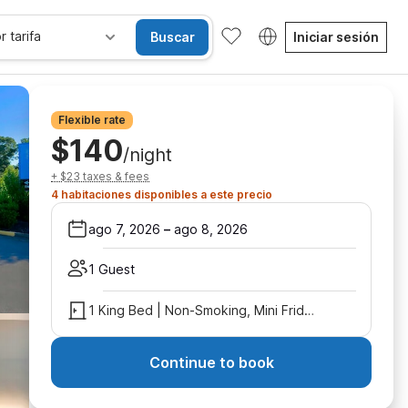
r tarifa
Buscar
Iniciar sesión
Flexible rate
$140
/night
+ $23 taxes & fees
4 habitaciones disponibles a este precio
ago 7, 2026
–
ago 8, 2026
1 Guest
1 King Bed | Non-Smoking, Mini Fridge
Continue to book