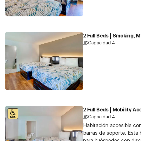
2 Full Beds | Smoking, M
Capacidad 4
2 Full Beds | Mobility A
Capacidad 4
Habitación accesible co
barras de soporte. Esta h
para huéspedes con dis