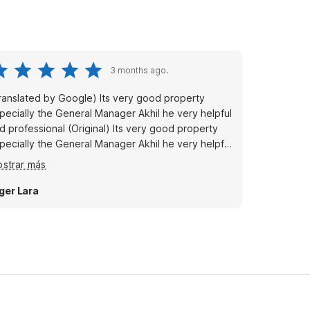
3 months ago.
ranslated by Google) Its very good property
pecially the General Manager Akhil he very helpful
fessional (Original) Its very good property
pecially the General Manager Akhil he very helpful
d proffessional
strar más
ger Lara