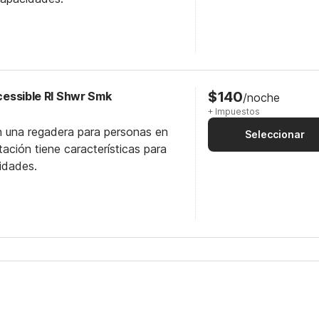
$140
ccessible RI Shwr Smk
/noche
+ Impuestos
n una regadera para personas en
Seleccionar
itación tiene características para
idades.