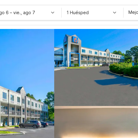
Mejo
ago 6
–
vie., ago 7
1 Huésped