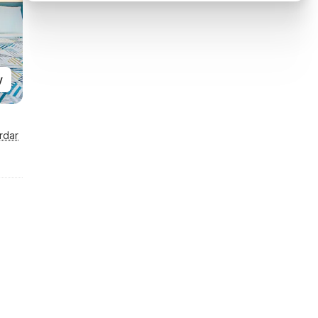
y
rdar