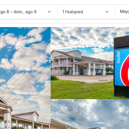
Mejo
ago 8
–
dom., ago 9
1 Huésped