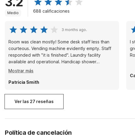
3.2
688 calificaciones
Medio
3 months ago.
Room was clean mostly! Some desk staff less than
I 
courteous. Vending machine evidently empty. Staff
gr
responded with "it is finished". Laundry facility
Ro
available and operational. Handicap shower
adequate. Bed comfortable.
Mostrar más
Ca
Patricia Smith
Ver las 27 reseñas
Política de cancelación