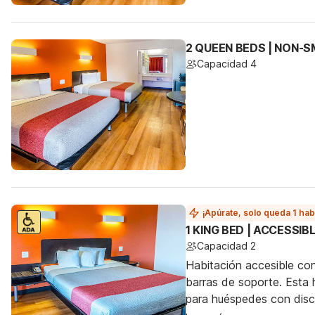
2 QUEEN BEDS | NON-
Capacidad 4
¡Apúrate, solo queda 1 hab
1 KING BED | ACCESSI
Capacidad 2
Habitación accesible co
barras de soporte. Esta h
para huéspedes con dis