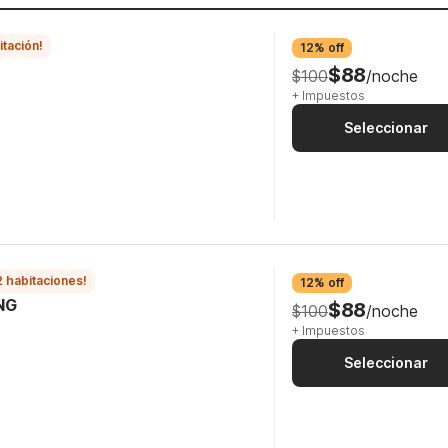
itación!
12% off
$88
$100
/noche
+ Impuestos
Seleccionar
2 habitaciones!
12% off
NG
$88
$100
/noche
+ Impuestos
Seleccionar