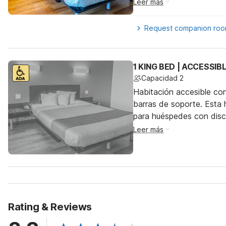
Leer más
Request companion ro
1 KING BED | ACCESSIB
Capacidad 2
Habitación accesible co
barras de soporte. Esta h
para huéspedes con dis
Leer más
Rating & Reviews