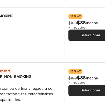
SMOKING
12% off
$88
$100
/noche
+ Impuestos
Seleccionar
itación!
12% off
BLE, NON-SMOKING
$88
$100
/noche
+ Impuestos
n combo de tina y regadera con
Seleccionar
abitación tiene características
capacidades.