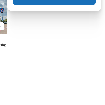
y
rdar