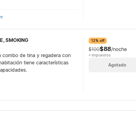
om
LE, SMOKING
12% off
$88
$100
/noche
n combo de tina y regadera con
+ Impuestos
abitación tiene características
Agotado
capacidades.