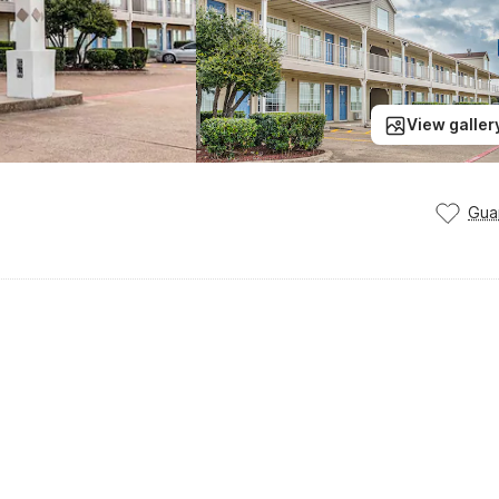
View galler
Gua