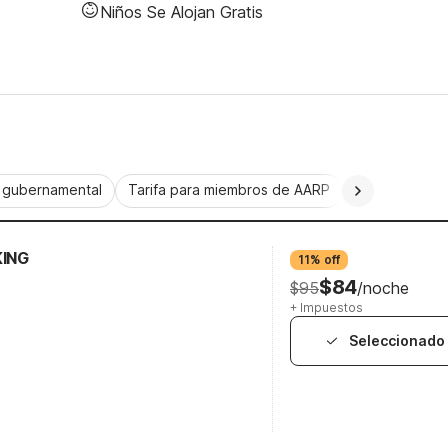
Niños Se Alojan Gratis
a gubernamental
Tarifa para miembros de AARP
CorporatePlu
KING
11% off
$84
$95
/noche
+ Impuestos
Seleccionado