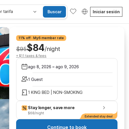
r tarifa
Buscar
Iniciar sesión
11% off · My6 member rate
$84
$95
/night
+ $11 taxes & fees
ago 8, 2026
–
ago 9, 2026
1 Guest
1 KING BED | NON-SMOKING
Stay longer, save more
$68/night
Extended stay deal
Continue to book