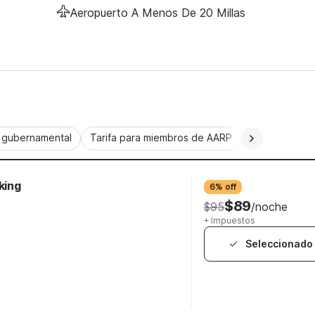
Aeropuerto A Menos De 20 Millas
a gubernamental
Tarifa para miembros de AARP
CorporatePlu
king
6% off
$89
$95
/noche
+ Impuestos
Seleccionado