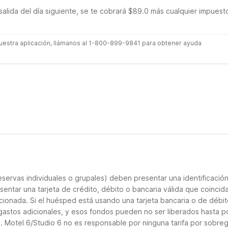
salida del día siguiente, se te cobrará $89.0 más cualquier impuest
 nuestra aplicación, llámanos al 1-800-899-9841 para obtener ayuda
servas individuales o grupales) deben presentar una identificació
sentar una tarjeta de crédito, débito o bancaria válida que coincid
cionada. Si el huésped está usando una tarjeta bancaria o de débito
 gastos adicionales, y esos fondos pueden no ser liberados hasta p
. Motel 6/Studio 6 no es responsable por ninguna tarifa por sobreg