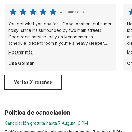
4 months ago.
You get what you pay for... Good location, but super
No
noisy, since it's surrounded by two main streets.
lo
Good room service, only on Management's
an
schedule, decent room if you're a heavy sleeper,
cl
don't mind early risers staring their motor bikes and
de
Mostrar más
Mo
cars at 5:30 am right in front of your window. Decent
re
coffee, as long as you don't mind getting chewed
Lisa Gorman
Ch
out if the manager is late in opening up the lobby.
Ver las 31 reseñas
Política de cancelación
Cancelación gratuita hasta 7 August, 6 PM
Tarifa de cancelación aplicable después del 7 August, 6 PM