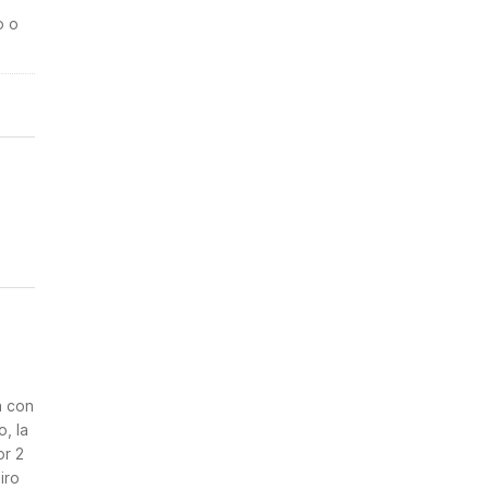
o o
n
a con
, la
or 2
iro