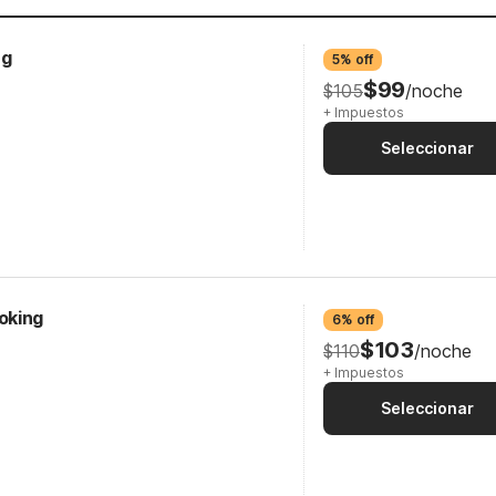
ng
5% off
$99
$105
/noche
+ Impuestos
Seleccionar
oking
6% off
$103
$110
/noche
+ Impuestos
Seleccionar