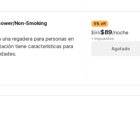
Shower/Non-Smoking
6% off
$89
$95
/noche
n una regadera para personas en
+ Impuestos
itación tiene características para
Agotado
idades.