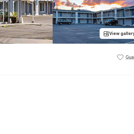
View galler
Gua