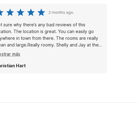
2 months ago.
t sure why there’s any bad reviews of this
cation. The location is great. You can easily go
ywhere in town from there. The rooms are really
ean and large.Really roomy. Shelly and Jay at the
sk were really friendly and helpful. We’ll definitely
strar más
commend it to others
ristian Hart