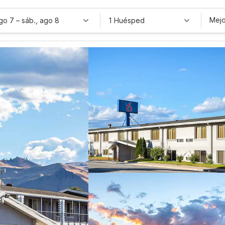
Mejo
ago 7
–
sáb., ago 8
1 Huésped