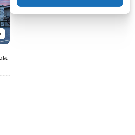
y
rdar