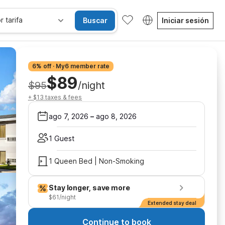
r tarifa
Buscar
Iniciar sesión
6% off · My6 member rate
$89
$95
/night
+ $13 taxes & fees
ago 7, 2026
–
ago 8, 2026
1 Guest
1 Queen Bed | Non-Smoking
Stay longer, save more
$61/night
Extended stay deal
Continue to book