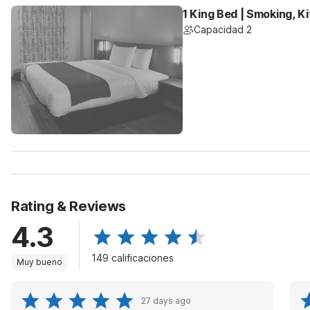
1 King Bed | Smoking, K
Capacidad 2
Rating & Reviews
4.3
149 calificaciones
Muy bueno
27 days ago