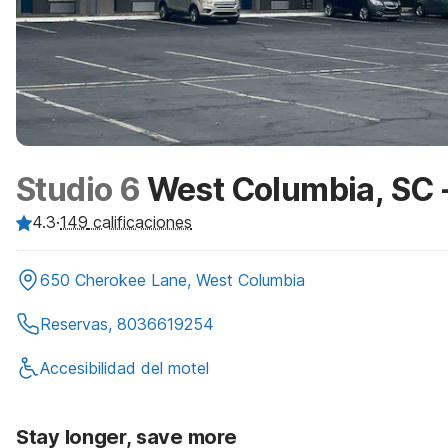
Studio 6
West Columbia, SC -
4.3
·
149
calificaciones
650 Cherokee Lane, West Columbia
Reservas, 8036619254
Accesibilidad del motel
Stay longer, save more