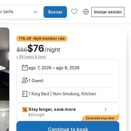
r tarifa
Buscar
Iniciar sesión
11% off · My6 member rate
$76
$86
/night
+ $6 taxes & fees
ago 7, 2026
–
ago 8, 2026
1 Guest
1 King Bed | Non-Smoking, Kitchen
Stay longer, save more
$65/night
Extended stay deal
Continue to book