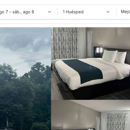
Mejo
ago 7
–
sáb., ago 8
1 Huésped