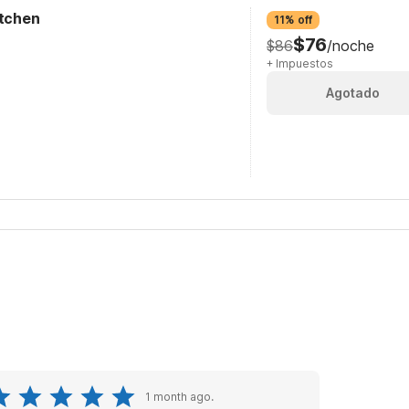
itchen
11% off
$76
$86
/noche
+ Impuestos
Agotado
1 month ago.