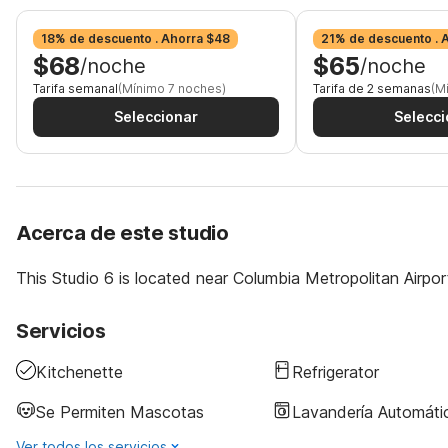
18% de descuento . Ahorra $48
21% de descuento . 
$68
$65
/noche
/noche
Tarifa semanal
(Mínimo 7 noches)
Tarifa de 2 semanas
(M
Seleccionar
Selecci
Acerca de este studio
This Studio 6 is located near Columbia Metropolitan Airport
Servicios
Kitchenette
Refrigerator
Se Permiten Mascotas
Lavandería Automáti
Ver todos los servicios