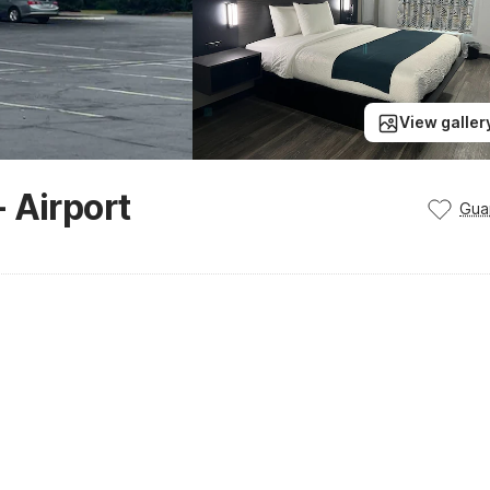
View galler
 Airport
Gua