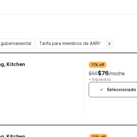
a gubernamental
Tarifa para miembros de AARP
CorporatePlu
ng, Kitchen
11% off
$76
$86
/noche
+ Impuestos
Seleccionado
ng, Kitchen
12% off