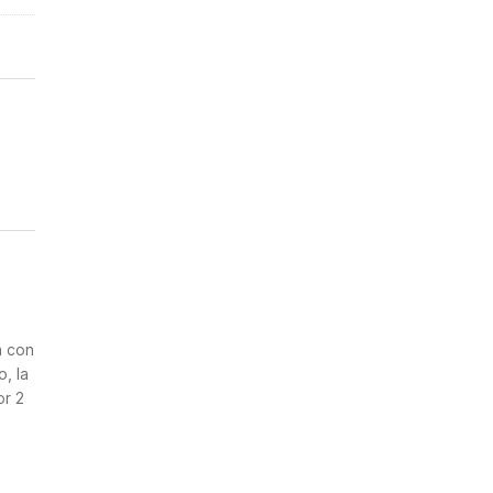
n
a con
, la
or 2