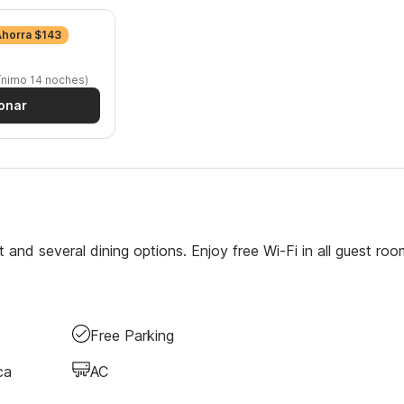
Ahorra $143
ínimo 14 noches)
onar
 and several dining options. Enjoy free Wi-Fi in all guest roo
Free Parking
ca
AC