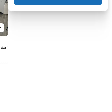
y
rdar