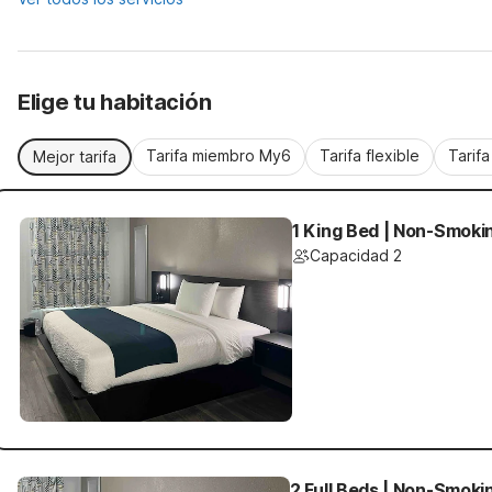
Elige tu habitación
Tarifa miembro My6
Tarifa flexible
Tarif
Mejor tarifa
1 King Bed | Non-Smoki
Capacidad 2
2 Full Beds | Non-Smoki