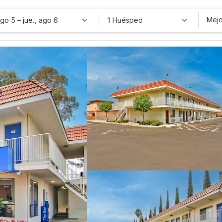
Mejo
ago 5
–
jue., ago 6
1 Huésped