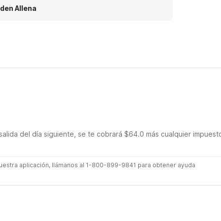
ich made the experience even better. I would
den Allena
finitely consider coming back again.
salida del día siguiente, se te cobrará $64.0 más cualquier impuest
 nuestra aplicación, llámanos al 1-800-899-9841 para obtener ayuda