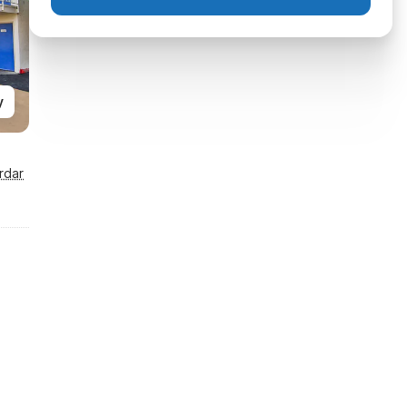
y
rdar