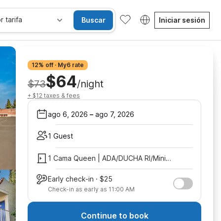
r tarifa
Buscar
Iniciar sesión
12% off · My6 rate
$64
$73
/night
+ $12 taxes & fees
ago 6, 2026
–
ago 7, 2026
1 Guest
1 Cama Queen | ADA/DUCHA RI/Mini nevera
Early check-in · $25
Check-in as early as 11:00 AM
Continue to book