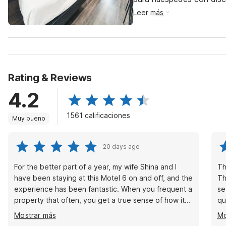
Leer más
Rating & Reviews
4.2
1561 calificaciones
Muy bueno
20 days ago
For the better part of a year, my wife Shina and I
Th
have been staying at this Motel 6 on and off, and the
Th
experience has been fantastic. When you frequent a
se
property that often, you get a true sense of how it
qu
operates day-to-day, and the standout feature here
su
Mostrar más
Mo
is undeniably the team. The staff is incredibly
ch