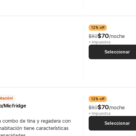
12% off
$70
$80
/noche
+ Impuestos
Seleccionar
itación!
12% off
b/Micfridge
$70
$80
/noche
+ Impuestos
n combo de tina y regadera con
Seleccionar
abitación tiene características
capacidades.