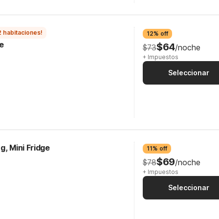
2 habitaciones!
12% off
e
$64
$73
/noche
+ Impuestos
Seleccionar
g, Mini Fridge
11% off
$69
$78
/noche
+ Impuestos
Seleccionar