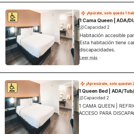
¡Apúrate, solo queda 1 hab
1 Cama Queen | ADA/DU
Capacidad 2
Habitación accesible par
Esta habitación tiene ca
discapacidades.
Leer más
¡Apresúrate, solo quedan 
1 Queen Bed | ADA/Tub/
Capacidad 2
1 CAMA QUEEN | REFR
ACCESO PARA DISCAPA