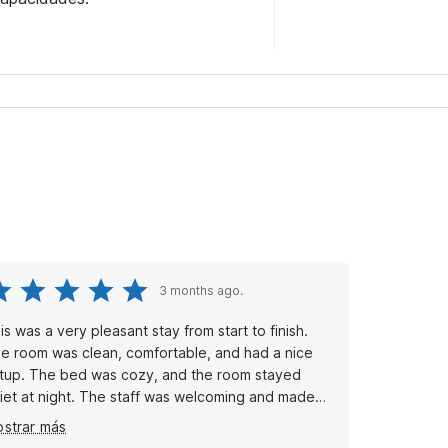
3 months ago.
is was a very pleasant stay from start to finish.
e room was clean, comfortable, and had a nice
tup. The bed was cozy, and the room stayed
iet at night. The staff was welcoming and made
re everything went smoothly during check-in and
strar más
eck-out. The motel felt safe and well-maintained,