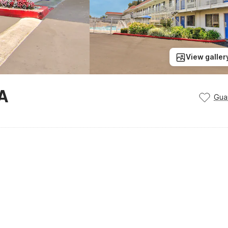
View galler
A
Gua