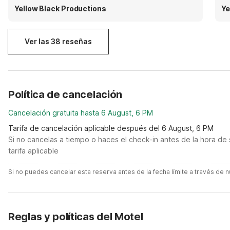
friendly, professional, and consistently goes out of
wh
Yellow Black Productions
Ye
their way to make sure we are taken care of.
de
Ver las 38 reseñas
Política de cancelación
Cancelación gratuita hasta 6 August, 6 PM
Tarifa de cancelación aplicable después del 6 August, 6 PM
Si no cancelas a tiempo o haces el check-in antes de la hora de 
tarifa aplicable
Si no puedes cancelar esta reserva antes de la fecha límite a través de
Reglas y políticas del Motel