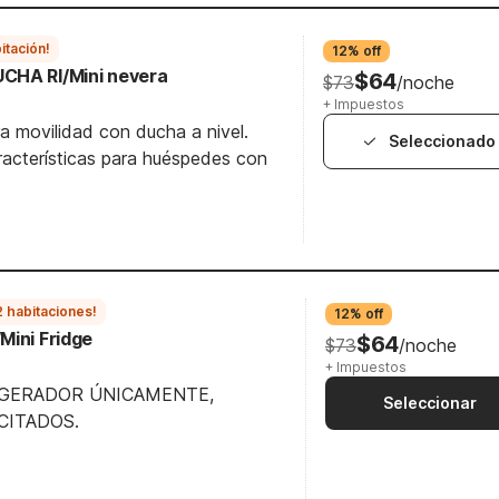
itación!
12% off
CHA RI/Mini nevera
$64
$73
/noche
+ Impuestos
a movilidad con ducha a nivel.
Seleccionado
racterísticas para huéspedes con
2 habitaciones!
12% off
Mini Fridge
$64
$73
/noche
+ Impuestos
IGERADOR ÚNICAMENTE,
Seleccionar
CITADOS.