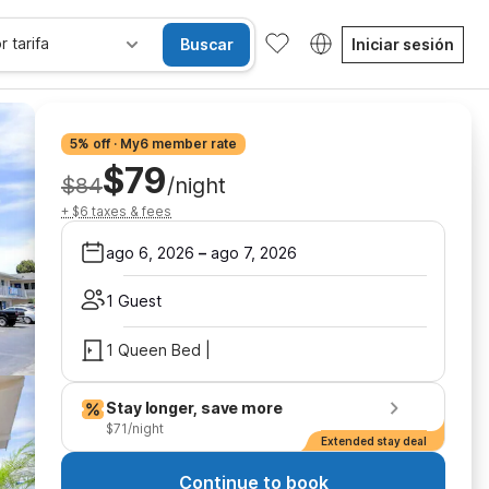
r tarifa
Buscar
Iniciar sesión
5% off · My6 member rate
$79
$84
/night
+ $6 taxes & fees
ago 6, 2026
–
ago 7, 2026
1 Guest
1 Queen Bed |
Stay longer, save more
$71/night
Extended stay deal
Continue to book