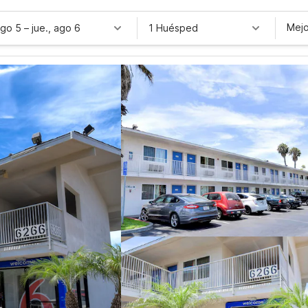
Mejo
ago 5
–
jue., ago 6
1 Huésped