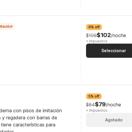
itación!
6% off
$102
$109
/noche
+ Impuestos
Seleccionar
5% off
$79
$84
/noche
derna con pisos de imitación
+ Impuestos
 y regadera con barras de
Agotado
tiene características para
idades.