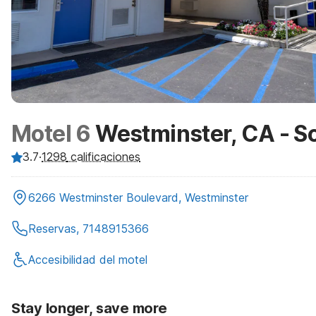
Motel 6
Westminster, CA - S
3.7
·
1298
calificaciones
6266 Westminster Boulevard, Westminster
Reservas, 7148915366
Accesibilidad del motel
Stay longer, save more