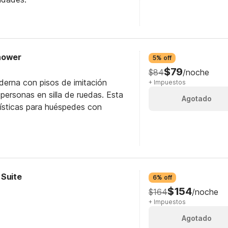
Shower
5% off
$79
$84
/noche
derna con pisos de imitación
+ Impuestos
personas en silla de ruedas. Esta
Agotado
rísticas para huéspedes con
 Suite
6% off
$154
$164
/noche
+ Impuestos
Agotado