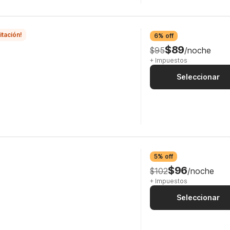
itación!
6% off
$89
$95
/noche
+ Impuestos
Seleccionar
5% off
$96
$102
/noche
+ Impuestos
Seleccionar