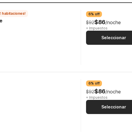
2 habitaciones!
6% off
e
$86
$92
/noche
+ Impuestos
Seleccionar
6% off
$86
$92
/noche
+ Impuestos
Seleccionar