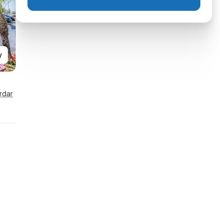
y
rdar