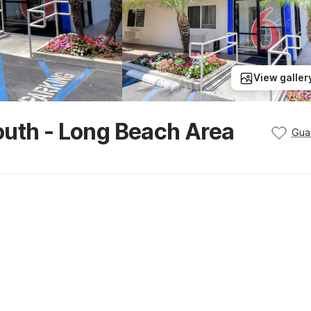
View galler
outh - Long Beach Area
Gua