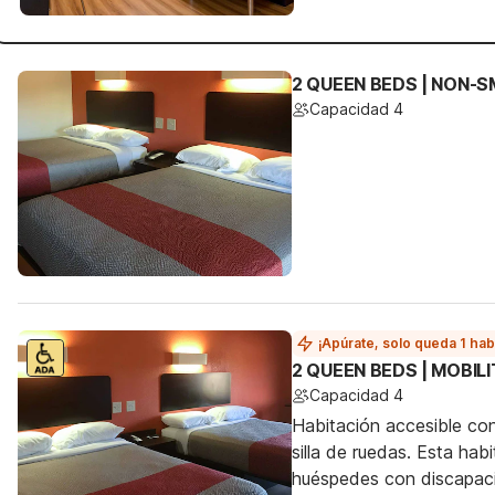
2 QUEEN BEDS | NON-
Capacidad 4
¡Apúrate, solo queda 1 hab
2 QUEEN BEDS | MOBIL
Capacidad 4
Habitación accesible co
silla de ruedas. Esta hab
huéspedes con discapac