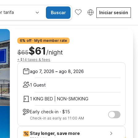
r tarifa
Buscar
Iniciar sesión
6% off · My6 member rate
$61
$65
/night
+ $14 taxes & fees
ago 7, 2026
–
ago 8, 2026
1 Guest
1 KING BED | NON-SMOKING
Early check-in · $15
Check-in as early as 11:00 AM
Stay longer, save more