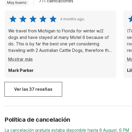
711 calificaciones
Muy bueno
4 months ago.
We travel from Michigan to Florida for winter w/2
(T
dogs and have stayed at many Motel 6 because of
se
do. This is by far the best one yet considering
ro
traveling with 2 Australian Cattle Dogs, therefore the
res
5 star review. Room was very spacious/clean and
Sú
Mostrar más
Mo
even had a table w/2 chairs. Probably twice the size
at
room than others, will definitely be back. Also
co
Mark Parker
Li
nestled in a quaint down home setting. Mark A
bu
Parker
Ver las 37 reseñas
Política de cancelación
La cancelación gratuita estaba disponible hasta 6 August, 6 PM