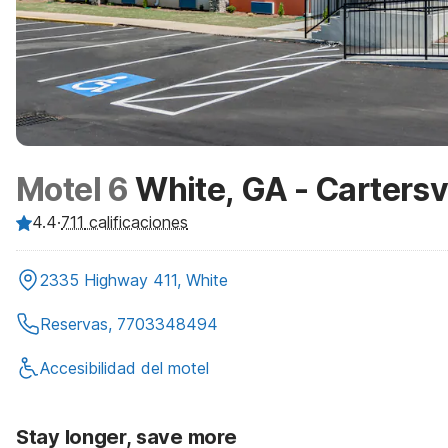
Motel 6
White, GA - Cartersvi
4.4
·
711
calificaciones
2335 Highway 411, White
Reservas, 7703348494
Accesibilidad del motel
Stay longer, save more