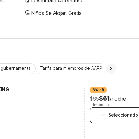
as
Lavandería Automática
Niños Se Alojan Gratis
a gubernamental
Tarifa para miembros de AARP
CorporatePlu
KING
6% off
$61
$65
/noche
+ Impuestos
Seleccionado