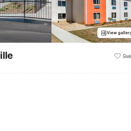
View galler
lle
Gua