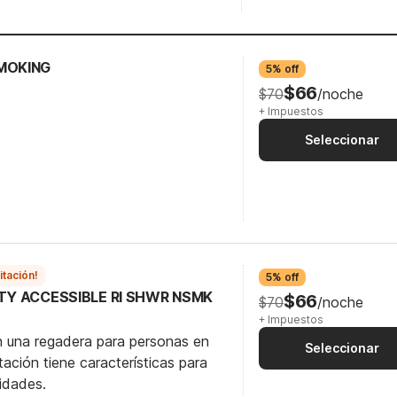
SMOKING
5% off
$66
$70
/noche
+ Impuestos
Seleccionar
itación!
5% off
ITY ACCESSIBLE RI SHWR NSMK
$66
$70
/noche
+ Impuestos
n una regadera para personas en
Seleccionar
itación tiene características para
idades.