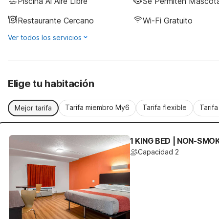
Piscina Al Aire Libre
Se Permiten Mascot
Restaurante Cercano
Wi-Fi Gratuito
Ver todos los servicios
Elige tu habitación
Tarifa miembro My6
Tarifa flexible
Tarif
Mejor tarifa
1 KING BED | NON-SMO
Capacidad 2