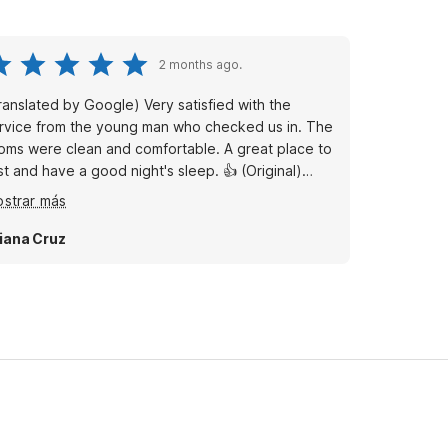
2 months ago.
ranslated by Google) Very satisfied with the
rvice from the young man who checked us in. The
oms were clean and comfortable. A great place to
t and have a good night's sleep. 👍 (Original)
per satisfecha con el trato del chico que nos
strar más
endió al llegar , habitaciones limpias y con buen
nfort . Buen lugar para descasar y tener una
liana Cruz
ena noche 👍