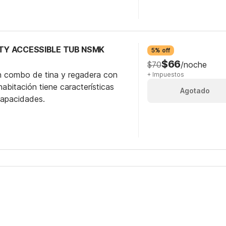
ITY ACCESSIBLE TUB NSMK
5% off
$66
$70
/noche
n combo de tina y regadera con
+ Impuestos
abitación tiene características
Agotado
capacidades.