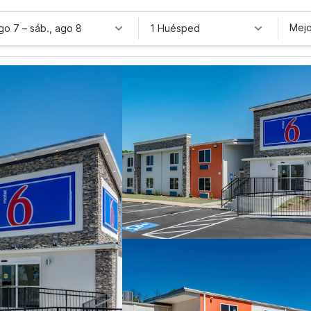
Mejo
ago 7
–
sáb., ago 8
1 Huésped