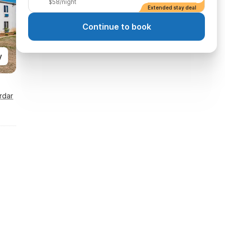
$58/night
Extended stay deal
Continue to book
y
rdar