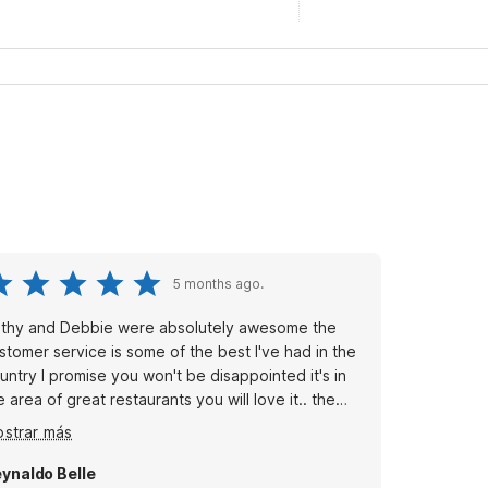
5 months ago.
thy and Debbie were absolutely awesome the
stomer service is some of the best I've had in the
untry I promise you won't be disappointed it's in
e area of great restaurants you will love it.. the
om service was friendly I honestly had a very quiet
strar más
ill time
ynaldo Belle