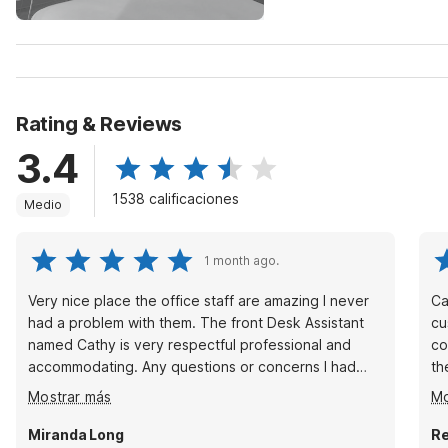
Rating & Reviews
3.4
1538 calificaciones
Medio
1 month ago.
Very nice place the office staff are amazing I never
Ca
had a problem with them. The front Desk Assistant
cu
named Cathy is very respectful professional and
co
accommodating. Any questions or concerns I had
th
she was always helpful and understanding. Resolved
ro
Mostrar más
Mo
in no time flat. She is amazing and a hard working
ch
professional. I definitely recommend this hotel and
Miranda Long
Re