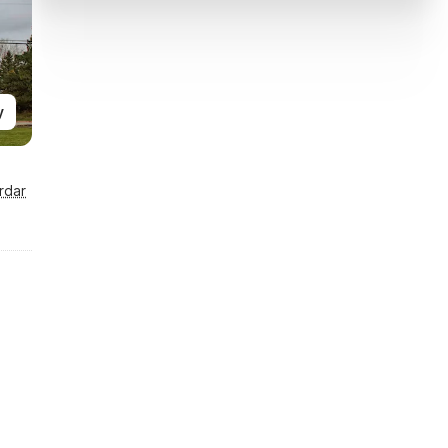
y
rdar