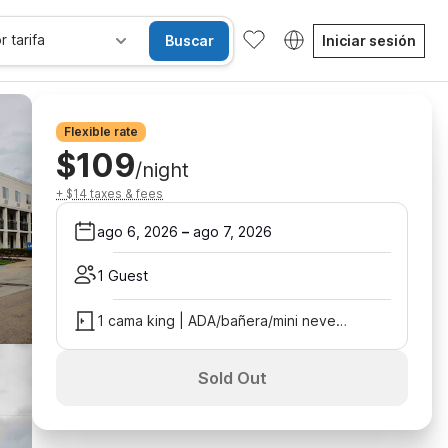
r tarifa
Buscar
Iniciar sesión
Flexible rate
$109
/night
+ $14 taxes & fees
ago 6, 2026
–
ago 7, 2026
1 Guest
1 cama king | ADA/bañera/mini nevera
Sold Out