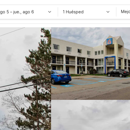
Mejo
ago 5
–
jue., ago 6
1 Huésped