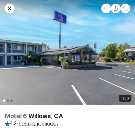
1/36
Motel 6
Willows, CA
4.2
·
709 calificaciones