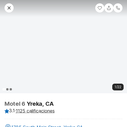
1/22
Motel 6
Yreka, CA
3.1
·
1125 calificaciones