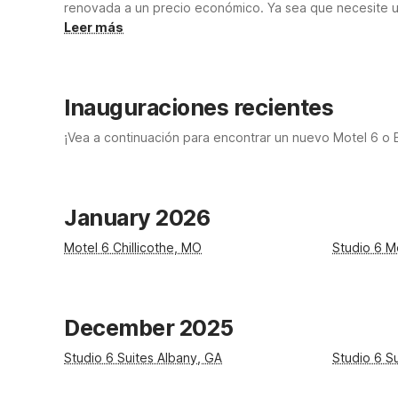
renovada a un precio económico.
Ya sea que necesite u
Estudio 6 para tener una ubicación cerca de usted y a
Leer más
con un aspecto nuevo y renovado. Desde los amables e
sea cómoda. Usted es la razón por la que hacemos lo que
Estudio 6,
Dejaremos la luz encendida. Para usted.
Inauguraciones recientes
¡Vea a continuación para encontrar un nuevo Motel 6 o 
January 2026
Motel 6 Chillicothe, MO
Studio 6 M
December 2025
Studio 6 Suites Albany, GA
Studio 6 S