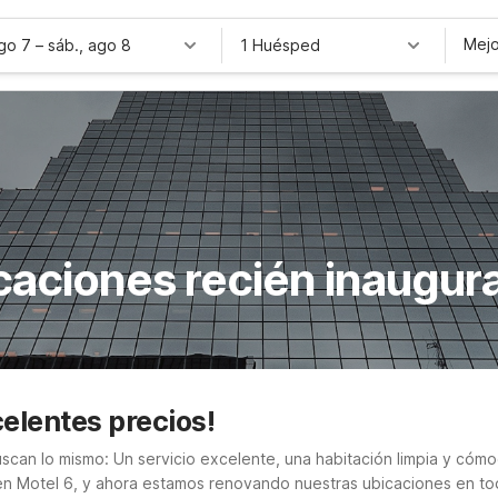
Mejo
ago 7
–
sáb., ago 8
1 Huésped
caciones recién inaugur
elentes precios!
scan lo mismo: Un servicio excelente, una habitación limpia y cómod
 en Motel 6, y ahora estamos renovando nuestras ubicaciones en to