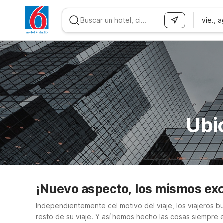
vie., 
WIZARD MEMBER
Ubi
¡Nuevo aspecto, los mismos exc
Independientemente del motivo del viaje, los viajeros bu
resto de su viaje. Y así hemos hecho las cosas siempre