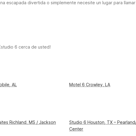
na escapada divertida o simplemente necesite un lugar para llama
hora ¡hay un Motel 6 o Estudio 6 más cerca de usted que nunca! H
mpleados hasta las habitaciones más limpias, cómodas camas y tod
 hacemos. Así que venga a relajarse, recargar energía y disfrutar
Estudio 6 cerca de usted!
obile, AL
Motel 6 Crowley, LA
uites Richland, MS / Jackson
Studio 6 Houston, TX – Pearland
Center