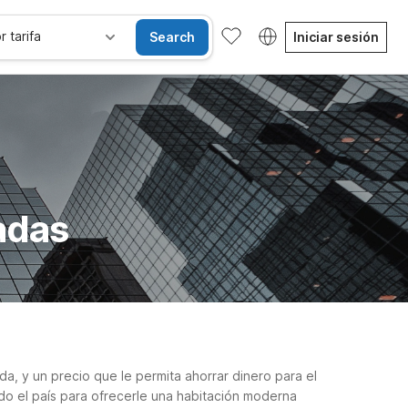
r tarifa
Search
Iniciar sesión
adas
a, y un precio que le permita ahorrar dinero para el
do el país para ofrecerle una habitación moderna