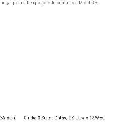
r hogar por un tiempo, puede contar con Motel 6 y
emos agregado cientos de propiedades nuevas, todas
as las comodidades que necesita para que su estadía
 a un precio que le encantará porque, en Motel 6 y
/Medical
Studio 6 Suites Dallas, TX – Loop 12 West