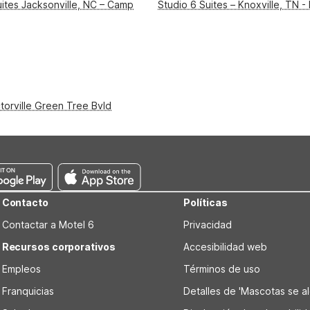
uites Jacksonville, NC – Camp
Studio 6 Suites – Knoxville, TN
torville Green Tree Bvld
Contacto
Políticas
Contactar a Motel 6
Privacidad
Recursos corporativos
Accesibilidad web
Empleos
Términos de uso
Franquicias
Detalles de 'Mascotas se alo