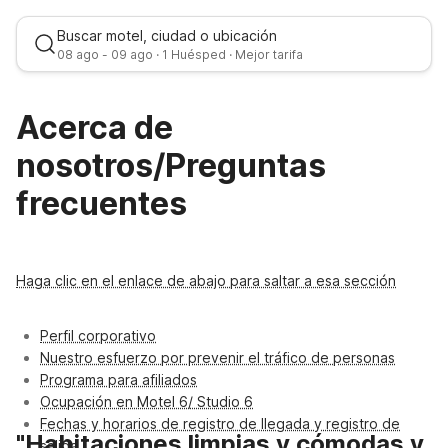
Buscar motel, ciudad o ubicación
08 ago - 09 ago · 1 Huésped · Mejor tarifa
Acerca de
nosotros/Preguntas
frecuentes
Mejor tarifa
Haga clic en el enlace de abajo para saltar a esa sección
Perfil corporativo
Nuestro esfuerzo por prevenir el tráfico de personas
Programa para afiliados
Ocupación en Motel 6/ Studio 6
Fechas y horarios de registro de llegada y registro de
"Habitaciones limpias y cómodas y
salida