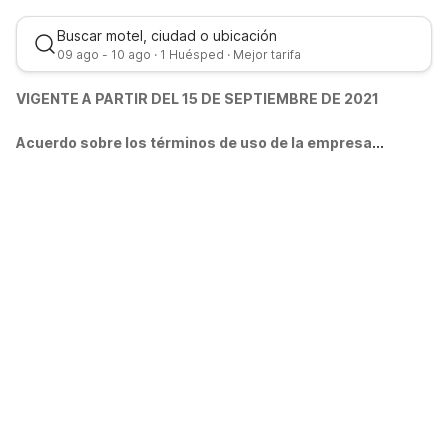
Buscar motel, ciudad o ubicación
09 ago - 10 ago · 1 Huésped · Mejor tarifa
VIGENTE A PARTIR DEL 15 DE SEPTIEMBRE DE 2021
Acuerdo sobre los términos de uso de la empresa
Lea detenidamente el Contrato sobre los términos de uso del
Sitio (el “
Contrato
”) antes de utilizar este Sitio. Este es un
contrato legalmente vinculante.
TÉRMINOS DE USO Y ACEPTACIÓN
Este Contrato rige su uso de nuestros sitios web, aplicaciones
para móviles, herramientas, utilidades y otros formatos que
Mejor tarifa
contienen un enlace a este Contrato ("
Sitio(s)
") y se celebra
entre usted y, si corresponde, en nombre de usted, cualquier
persona para la que facilite las reservaciones y su empresa
matriz, afiliada, sucursal y otras empresas relacionadas, y los
funcionarios, directores, empleados, agentes,
representantes, personal, contratistas independientes,
consultores, subcontratistas, licenciatarios y otros