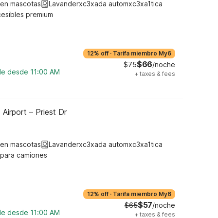
ten mascotas
Lavanderxc3xada automxc3xa1tica
cesibles premium
12% off
·
Tarifa miembro My6
$66
$75
/noche
ble desde 11:00 AM
+
taxes & fees
Airport – Priest Dr
ten mascotas
Lavanderxc3xada automxc3xa1tica
 para camiones
12% off
·
Tarifa miembro My6
$57
$65
/noche
ble desde 11:00 AM
+
taxes & fees