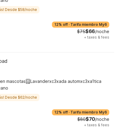
cano
ás! Desde $58/noche
12% off
·
Tarifa miembro My6
$66
$75
/noche
+
taxes & fees
Road
ten mascotas
Lavanderxc3xada automxc3xa1tica
cano
ás! Desde $62/noche
12% off
·
Tarifa miembro My6
$70
$80
/noche
+
taxes & fees