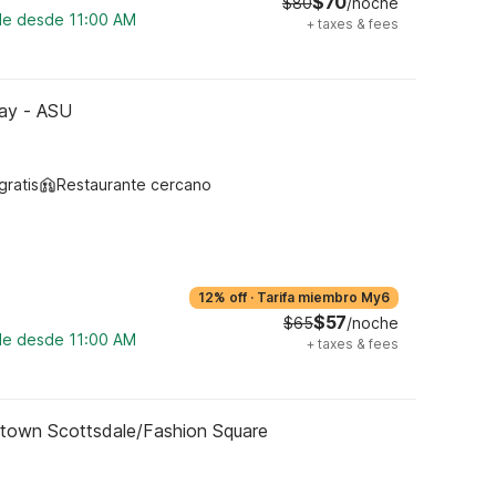
$70
$80
/noche
ble desde 11:00 AM
+
taxes & fees
ay - ASU
gratis
Restaurante cercano
12% off
·
Tarifa miembro My6
$57
$65
/noche
ble desde 11:00 AM
+
taxes & fees
 town Scottsdale/Fashion Square