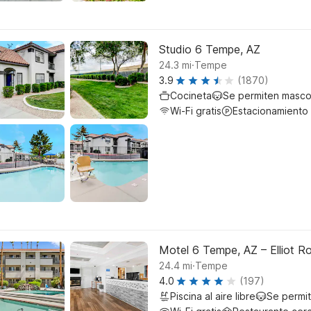
Studio 6 Tempe, AZ
.
24.3
mi
Tempe
3.9
(1870)
Cocineta
Se permiten masco
Wi-Fi gratis
Estacionamiento
Motel 6 Tempe, AZ – Elliot R
.
24.4
mi
Tempe
4.0
(197)
Piscina al aire libre
Se permi