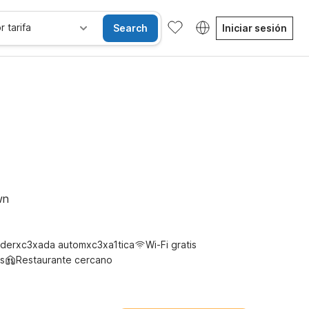
r tarifa
Search
Iniciar sesión
Habitaciones accesibles
Wi-Fi
Niños se alojan gratis
wn
derxc3xada automxc3xa1tica
Wi-Fi gratis
s
Restaurante cercano