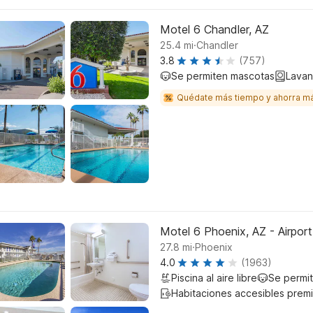
Motel 6 Chandler, AZ
.
25.4
mi
Chandler
3.8
(757)
Se permiten mascotas
Lavan
Quédate más tiempo y ahorra m
Motel 6 Phoenix, AZ - Airport
.
27.8
mi
Phoenix
4.0
(1963)
Piscina al aire libre
Se permi
Habitaciones accesibles prem