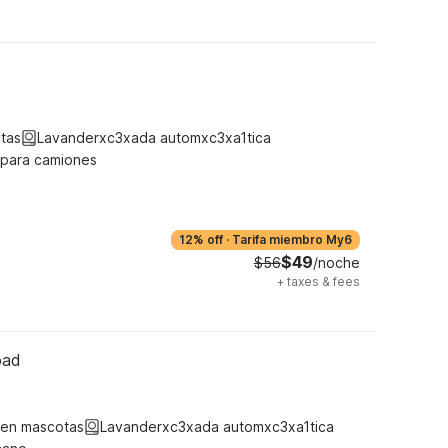
tas
Lavanderxc3xada automxc3xa1tica
 para camiones
12% off
·
Tarifa miembro My6
$49
$56
/noche
+
taxes & fees
oad
ten mascotas
Lavanderxc3xada automxc3xa1tica