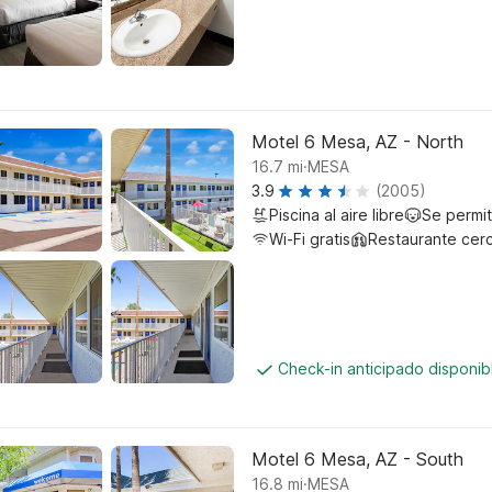
Motel 6 Mesa, AZ - North
.
16.7
mi
MESA
3.9
(2005)
Piscina al aire libre
Se permi
Wi-Fi gratis
Restaurante cer
Check-in anticipado disponi
Motel 6 Mesa, AZ - South
.
16.8
mi
MESA