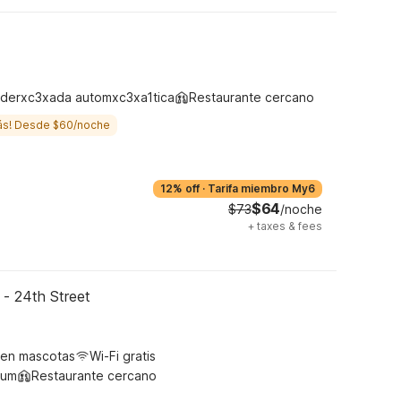
derxc3xada automxc3xa1tica
Restaurante cercano
ás! Desde $60/noche
12% off
·
Tarifa miembro My6
$64
$73
/noche
+
taxes & fees
 - 24th Street
ten mascotas
Wi-Fi gratis
ium
Restaurante cercano