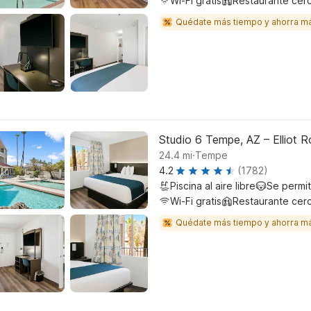
Wi-Fi gratis
Restaurante cer
Quédate más tiempo y ahorra m
Studio 6 Tempe, AZ – Elliot 
.
24.4
mi
Tempe
4.2
(1782)
Piscina al aire libre
Se permi
Wi-Fi gratis
Restaurante cer
Quédate más tiempo y ahorra m