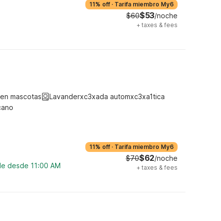
11% off
·
Tarifa miembro My6
$53
$60
/noche
+
taxes & fees
ten mascotas
Lavanderxc3xada automxc3xa1tica
cano
11% off
·
Tarifa miembro My6
$62
$70
/noche
ble desde 11:00 AM
+
taxes & fees