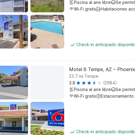
Piscina al aire libre
Se permi
Wi-Fi gratis
Habitaciones ac
Check-in anticipado disponi
Motel 6 Tempe, AZ – Phoenix 
.
23.7
mi
Tempe
3.8
(2984)
Piscina al aire libre
Se permi
Wi-Fi gratis
Estacionamiento
Check-in anticipado disponi