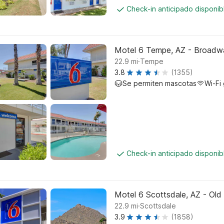
Check-in anticipado disponi
Motel 6 Tempe, AZ - Broadw
.
22.9
mi
Tempe
3.8
(1355)
Se permiten mascotas
Wi-Fi 
Check-in anticipado disponi
Motel 6 Scottsdale, AZ - Old
.
22.9
mi
Scottsdale
3.9
(1858)