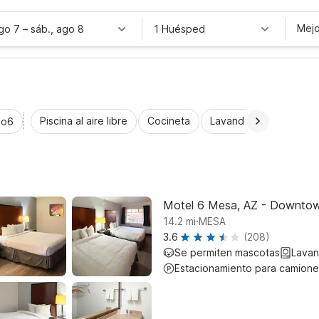
Mejo
ago 7
–
sáb., ago 8
1 Huésped
Piscina al aire libre
Cocineta
Lavandería automática
io6
Motel 6 Mesa, AZ - Downto
.
14.2
mi
MESA
3.6
(208)
Se permiten mascotas
Lavan
Estacionamiento para camione