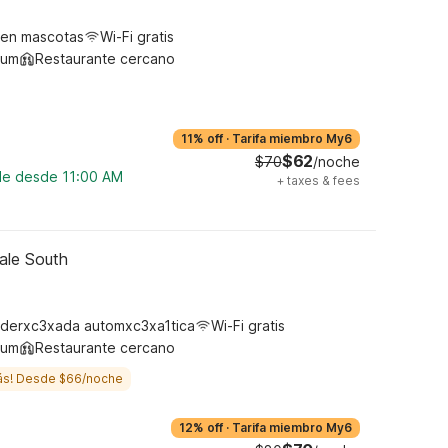
ten mascotas
Wi-Fi gratis
ium
Restaurante cercano
11% off
·
Tarifa miembro My6
$62
$70
/noche
ble desde 11:00 AM
+
taxes & fees
ale South
derxc3xada automxc3xa1tica
Wi-Fi gratis
ium
Restaurante cercano
ás! Desde $66/noche
12% off
·
Tarifa miembro My6