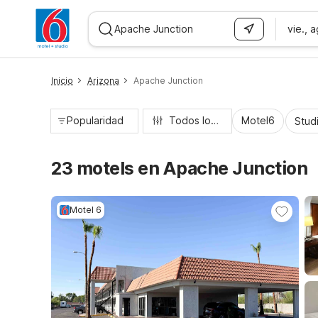
vie., 
WIZARD MEMBER
Inicio
Arizona
Apache Junction
Popularidad
Todos los filtros
Motel6
Stud
23 motels en Apache Junction
Motel 6