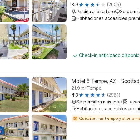
3.9
(2005)
Piscina al aire libre
Se permi
Habitaciones accesibles prem
Check-in anticipado disponi
Motel 6 Tempe, AZ - Scottsd
.
21.9
mi
Tempe
4.3
(2981)
Se permiten mascotas
Lavan
Habitaciones accesibles prem
Quédate más tiempo y ahorra m